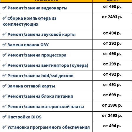
от
490
р.
✅ Ремонт/замена видеокарты
от
2493
р.
✅ Сборка компьютера из
комплектующих
от
494
р.
✅ Ремонт/замена звуковой карты
от
292
р.
✅ Замена планок ОЗУ
от
498
р.
✅ Ремонт/замена процессора
от
299
р.
✅ Ремонт/замена вентилятора (кулера)
от
492
р.
✅ Ремонт/замена hdd/ssd дисков
от
491
р.
✅ Замена сетевой карты
от
699
р.
✅ Ремонт/замена блока питания
от
1996
р.
✅ Ремонт/замена материнской платы
от
2493
р.
✅ Настройка BIOS
от
494
р.
✅ Установка программного обеспечения