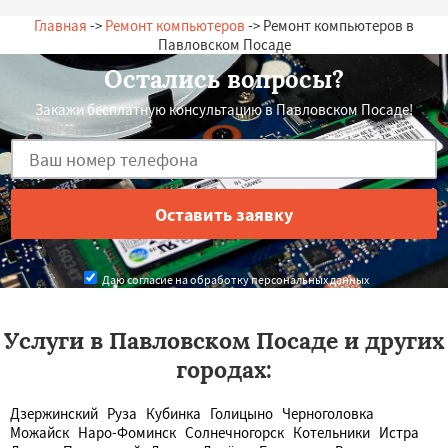
Главная
->
Ремонт компьютеров
-> Ремонт компьютеров в
Павловском Посаде
Остались вопросы?
Закажи бесплатную консультацию в Павловском Посаде!
Даю согласие на обработку персональных данных
Услуги в Павловском Посаде и других
городах:
Дзержинский
Руза
Кубинка
Голицыно
Черноголовка
Можайск
Наро-Фоминск
Солнечногорск
Котельники
Истра