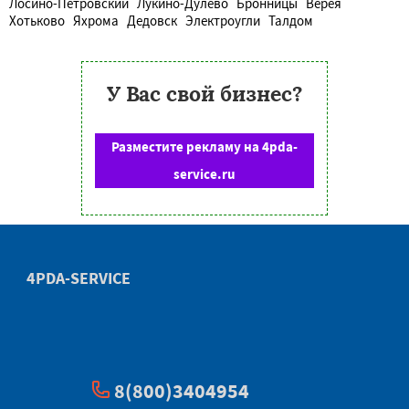
Лосино-Петровский
Лукино-Дулёво
Бронницы
Верея
Хотьково
Яхрома
Дедовск
Электроугли
Талдом
У Вас свой бизнес?
Разместите рекламу на 4pda-
service.ru
4PDA-SERVICE
8(800)3404954