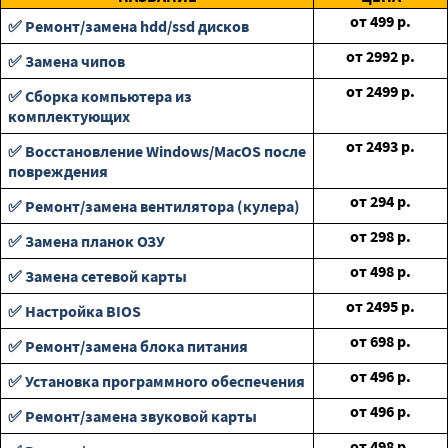
от
499
р.
✅ Ремонт/замена hdd/ssd дисков
от
2992
р.
✅ Замена чипов
от
2499
р.
✅ Сборка компьютера из
комплектующих
от
2493
р.
✅ Восстановление Windows/MacOS после
повреждения
от
294
р.
✅ Ремонт/замена вентилятора (кулера)
от
298
р.
✅ Замена планок ОЗУ
от
498
р.
✅ Замена сетевой карты
от
2495
р.
✅ Настройка BIOS
от
698
р.
✅ Ремонт/замена блока питания
от
496
р.
✅ Установка программного обеспечения
от
496
р.
✅ Ремонт/замена звуковой карты
от
498
р.