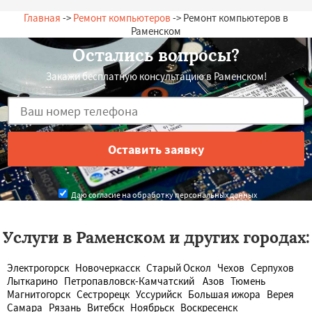
Главная
->
Ремонт компьютеров
-> Ремонт компьютеров в
Раменском
Остались вопросы?
Закажи бесплатную консультацию в Раменском!
Даю согласие на обработку персональных данных
Услуги в Раменском и других городах:
Электрогорск
Новочеркасск
Старый Оскол
Чехов
Серпухов
Лыткарино
Петропавловск-Камчатский
Азов
Тюмень
Магнитогорск
Сестрорецк
Уссурийск
Большая ижора
Верея
Самара
Рязань
Витебск
Ноябрьск
Воскресенск