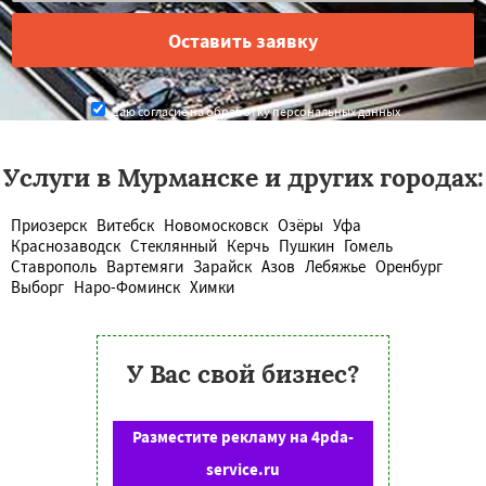
Даю согласие на обработку персональных данных
Услуги в Мурманске и других городах:
Приозерск
Витебск
Новомосковск
Озёры
Уфа
Краснозаводск
Стеклянный
Керчь
Пушкин
Гомель
Ставрополь
Вартемяги
Зарайск
Азов
Лебяжье
Оренбург
Выборг
Наро-Фоминск
Химки
У Вас свой бизнес?
Разместите рекламу на 4pda-
service.ru