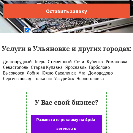
Даю согласие на обработку персональных данных
Услуги в Ульяновке и других городах:
Долгопрудный
Тверь
Стеклянный
Сочи
Кубинка
Романовка
Севастополь
Старая Купавна
Ярославль
Гарболово
Высоковск
Лобня
Южно-Сахалинск
Мга
Домодедово
Сергиев посад
Тольятти
Уссурийск
Черноголовка
У Вас свой бизнес?
Разместите рекламу на 4pda-
service.ru