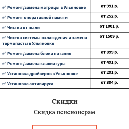
от
991
р.
✅ Ремонт/замена матрицы в Ульяновке
от
252
р.
✅ Ремонт оперативной памяти
от
1001
р.
✅ Чистка от пыли
от
1509
р.
✅ Чистка системы охлаждения и замена
термопасты в Ульяновке
от
899
р.
✅ Ремонт/замена блока питания
от
491
р.
✅ Ремонт/замена клавиатуры
от
291
р.
✅ Установка драйверов в Ульяновке
от
394
р.
✅ Установка антивируса
Скидки
Скидка пенсионерам