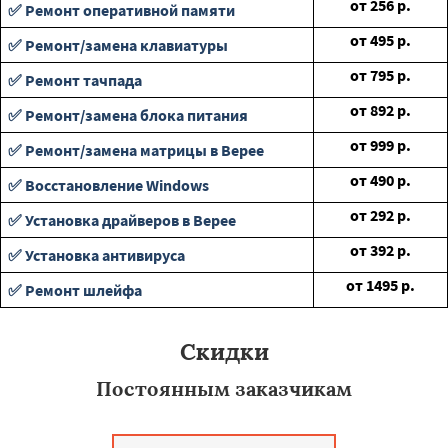
от
256
р.
✅ Ремонт оперативной памяти
от
495
р.
✅ Ремонт/замена клавиатуры
от
795
р.
✅ Ремонт тачпада
от
892
р.
✅ Ремонт/замена блока питания
от
999
р.
✅ Ремонт/замена матрицы в Верее
от
490
р.
✅ Восстановление Windows
от
292
р.
✅ Установка драйверов в Верее
от
392
р.
✅ Установка антивируса
от
1495
р.
✅ Ремонт шлейфа
Скидки
Постоянным заказчикам