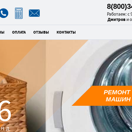
8(800)
Работаем: с 9
Дмитров
и 
НЫ
ОПЛАТА
ОТЗЫВЫ
КОНТАКТЫ
РЕМОНТ
4
МАШИН 
унд