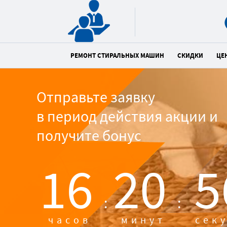
РЕМОНТ СТИРАЛЬНЫХ МАШИН
СКИДКИ
ЦЕ
Отправьте заявку
в период действия акции и
получите бонус
16
20
5
:
:
часов
минут
сек