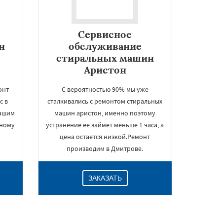
Сервисное
н
обслуживание
стиральных машин
Аристон
онт
С вероятностью 90% мы уже
с в
сталкивались с ремонтом стиральных
нашим
машин аристон, именно поэтому
нному
устранение ее займет меньше 1 часа, а
цена остается низкой.Ремонт
производим в Дмитрове.
ЗАКАЗАТЬ