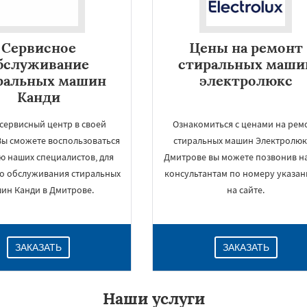
Сервисное
Цены на ремонт
бслуживание
стиральных маши
ральных машин
электролюкс
Канди
сервисный центр в своей
Ознакомиться с ценами на рем
Вы сможете воспользоваться
стиральных машин Электролюк
 наших специалистов, для
Дмитрове вы можете позвонив 
о обслуживания стиральных
консультантам по номеру указа
×
ин Канди в Дмитрове.
на сайте.
ЗАКАЗАТЬ
ЗАКАЗАТЬ
Наши услуги
Даю согласие на обработку персональных данных