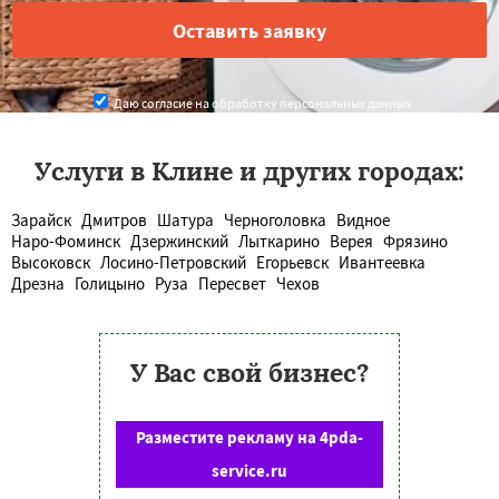
Даю согласие на обработку персональных данных
Услуги в Клине и других городах:
Зарайск
Дмитров
Шатура
Черноголовка
Видное
Наро-Фоминск
Дзержинский
Лыткарино
Верея
Фрязино
Высоковск
Лосино-Петровский
Егорьевск
Ивантеевка
Дрезна
Голицыно
Руза
Пересвет
Чехов
У Вас свой бизнес?
Разместите рекламу на 4pda-
service.ru