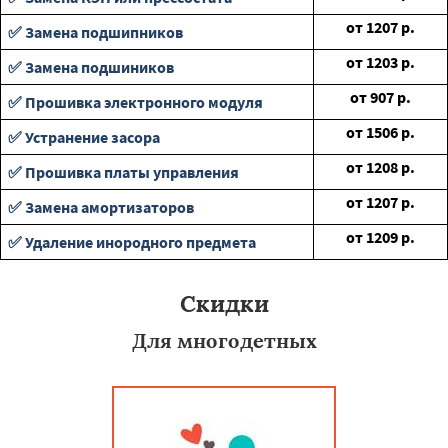
от
1207
р.
✅ Замена подшипников
от
1203
р.
✅ Замена подшиников
от
907
р.
✅ Прошивка электронного модуля
от
1506
р.
✅ Устранение засора
от
1208
р.
✅ Прошивка платы управления
от
1207
р.
✅ Замена амортизаторов
от
1209
р.
✅ Удаление инородного предмета
Скидки
Для многодетных