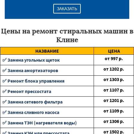
ЗАКАЗАТЬ
Цены на ремонт стиральных машин в
Клине
НАЗВАНИЕ
ЦЕНА
от
997
р.
✅ Замена угольных щеток
от
1202
р.
✅ Замена амортизаторов
от
1303
р.
✅ Ремонт блока управления
от
1107
р.
✅ Ремонт прессостата
от
1201
р.
✅ Замена сетевого фильтра
от
1109
р.
✅ Замена сливного насоса
от
1306
р.
✅ Замена ТЭН (нагревателя воды)
от
1502
р.
✅ Замена КЭН или прессостата