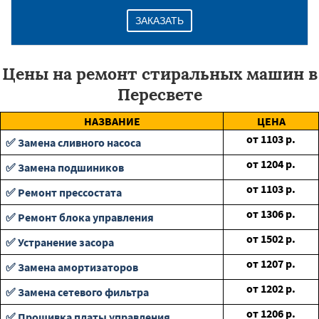
ЗАКАЗАТЬ
Цены на ремонт стиральных машин в
Пересвете
НАЗВАНИЕ
ЦЕНА
от
1103
р.
✅ Замена сливного насоса
от
1204
р.
✅ Замена подшиников
от
1103
р.
✅ Ремонт прессостата
от
1306
р.
✅ Ремонт блока управления
от
1502
р.
✅ Устранение засора
от
1207
р.
✅ Замена амортизаторов
от
1202
р.
✅ Замена сетевого фильтра
от
1206
р.
✅ Прошивка платы управления