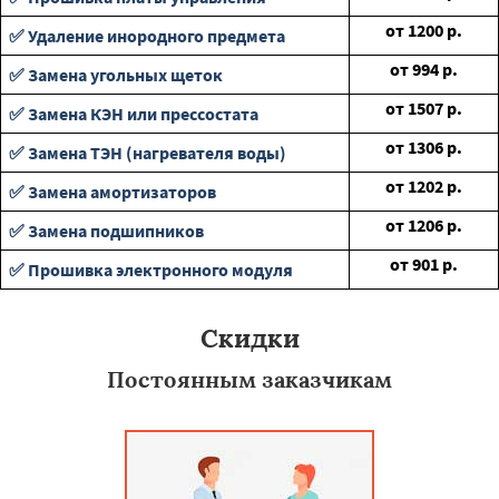
от
1200
р.
✅ Удаление инородного предмета
от
994
р.
✅ Замена угольных щеток
от
1507
р.
✅ Замена КЭН или прессостата
от
1306
р.
✅ Замена ТЭН (нагревателя воды)
от
1202
р.
✅ Замена амортизаторов
от
1206
р.
✅ Замена подшипников
от
901
р.
✅ Прошивка электронного модуля
Скидки
Постоянным заказчикам