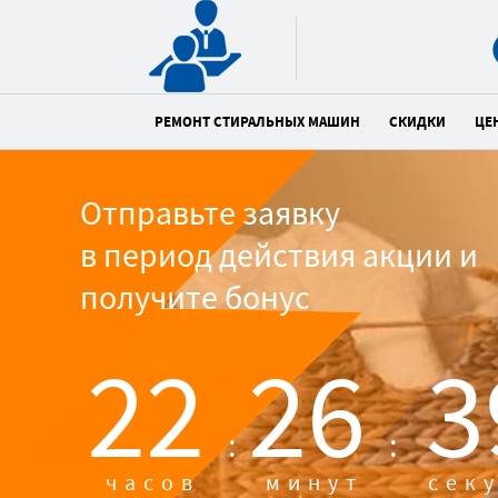
РЕМОНТ СТИРАЛЬНЫХ МАШИН
СКИДКИ
ЦЕ
Отправьте заявку
в период действия акции и
получите бонус
22
26
3
:
:
часов
минут
сек