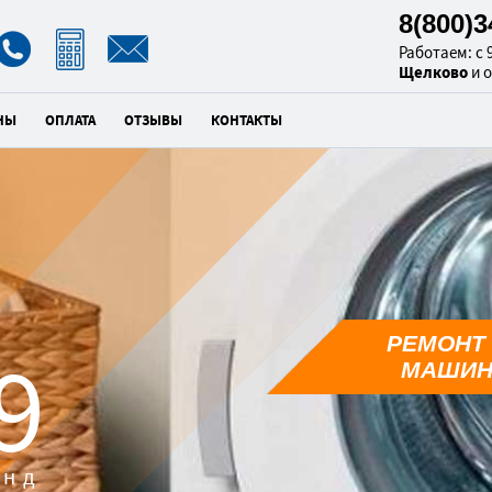
8(800)
Работаем: с 9
Щелково
и 
НЫ
ОПЛАТА
ОТЗЫВЫ
КОНТАКТЫ
РЕМОНТ
8
МАШИН
унд