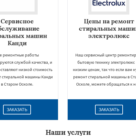
Сервисное
Цены на ремонт
бслуживание
стиральных маши
ральных машин
электролюкс
Канди
е ремонтные работы
Наш сервисный центр ремонтир
руются службой качества, и
бытовую технику электролюкс
оставляют низкой стоимость
низким ценам, так что если вам 
т стиральной машины Канди
ремонт стиральной машины в Ст
×
в Старом Осколе.
Осколе, можете обращаться к н
ЗАКАЗАТЬ
ЗАКАЗАТЬ
Наши услуги
Даю согласие на обработку персональных данных