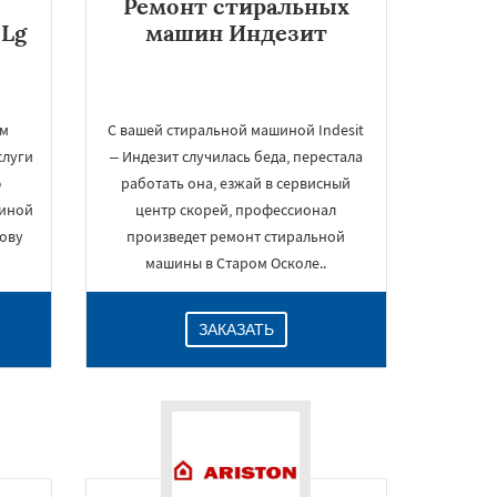
Ремонт стиральных
Lg
машин Индезит
ом
С вашей стиральной машиной Indesit
слуги
– Индезит случилась беда, перестала
ю
работать она, езжай в сервисный
пиной
центр скорей, профессионал
тову
произведет ремонт стиральной
машины в Старом Осколе..
ЗАКАЗАТЬ