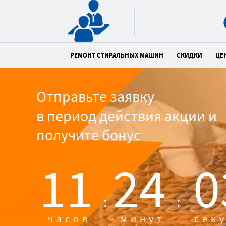
РЕМОНТ СТИРАЛЬНЫХ МАШИН
СКИДКИ
ЦЕ
Отправьте заявку
в период действия акции и
получите бонус
11
24
0
:
:
часов
минут
сек