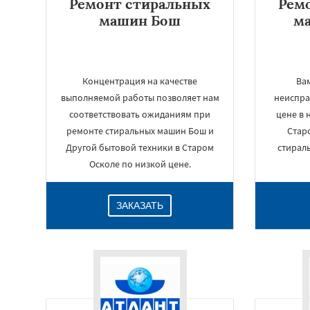
Ремонт стиральных
Рем
машин Бош
м
Концентрация на качестве
Вам
выполняемой работы позволяет нам
неиспра
соответствовать ожиданиям при
цене в 
ремонте стиральных машин Бош и
Стар
Другой бытовой техники в Старом
стирал
Осколе по низкой цене.
ЗАКАЗАТЬ