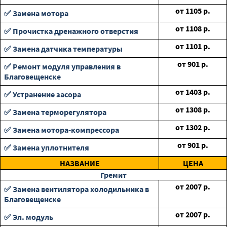
от
1105
р.
✅ Замена мотора
от
1108
р.
✅ Прочистка дренажного отверстия
от
1101
р.
✅ Замена датчика температуры
от
901
р.
✅ Ремонт модуля управления в
Благовещенске
от
1403
р.
✅ Устранение засора
от
1308
р.
✅ Замена терморегулятора
от
1302
р.
✅ Замена мотора-компрессора
от
901
р.
✅ Замена уплотнителя
НАЗВАНИЕ
ЦЕНА
Гремит
от
2007
р.
✅ Замена вентилятора холодильника в
Благовещенске
от
2007
р.
✅ Эл. модуль