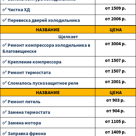
от
1509
р.
✅ Чистка ХД
от
2006
р.
✅ Перевеска дверей холодильника
НАЗВАНИЕ
ЦЕНА
Щелкает
от
3004
р.
✅ Ремонт компрессора холодильника в
Благовещенске
от
1507
р.
✅ Крепление компрессора
от
1507
р.
✅ Ремонт термостата
от
2001
р.
✅ Сломалось пускозащитное реле
НАЗВАНИЕ
ЦЕНА
от
903
р.
✅ Ремонт петель
от
904
р.
✅ Замена термостата
от
1105
р.
✅ Замена мотора
от
1409
р.
✅ Заправка фреона