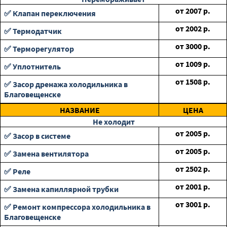
от
2007
р.
✅ Клапан переключения
от
2002
р.
✅ Термодатчик
от
3000
р.
✅ Терморегулятор
от
1009
р.
✅ Уплотнитель
от
1508
р.
✅ Засор дренажа холодильника в
Благовещенске
НАЗВАНИЕ
ЦЕНА
Не холодит
от
2005
р.
✅ Засор в системе
от
2005
р.
✅ Замена вентилятора
от
2502
р.
✅ Реле
от
2001
р.
✅ Замена капиллярной трубки
от
3001
р.
✅ Ремонт компрессора холодильника в
Благовещенске