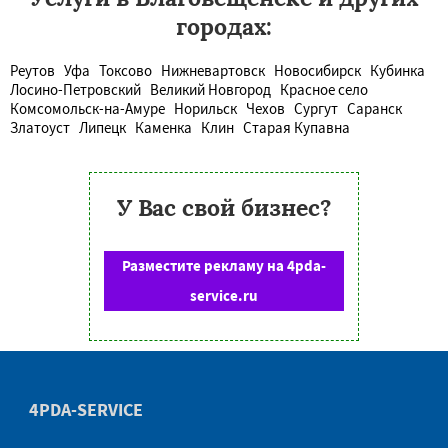
городах:
Реутов
Уфа
Токсово
Нижневартовск
Новосибирск
Кубинка
Лосино-Петровский
Великий Новгород
Красное село
Комсомольск-на-Амуре
Норильск
Чехов
Сургут
Саранск
Златоуст
Липецк
Каменка
Клин
Старая Купавна
У Вас свой бизнес?
Разместите рекламу на 4pda-
service.ru
4PDA-SERVICE