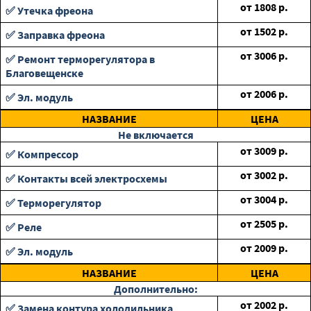
от
1808
р.
✅ Утечка фреона
от
1502
р.
✅ Заправка фреона
от
3006
р.
✅ Ремонт терморегулятора в
Благовещенске
от
2006
р.
✅ Эл. модуль
НАЗВАНИЕ
ЦЕНА
Не включается
от
3009
р.
✅ Компрессор
от
3002
р.
✅ Контакты всей электросхемы
от
3004
р.
✅ Терморегулятор
от
2505
р.
✅ Реле
от
2009
р.
✅ Эл. модуль
НАЗВАНИЕ
ЦЕНА
Дополнительно:
от
2002
р.
✅ Замена контура холодильника