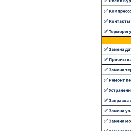
✅ Реле в Ку
✅ Компресс
✅ Контакты 
✅ Терморег
✅ Замена да
✅ Прочистка
✅ Замена те
✅ Ремонт пе
✅ Устранени
✅ Заправка 
✅ Замена уп
✅ Замена мо