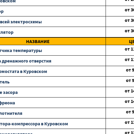
ровском
от
3
ор
от
3
всей электросхемы
от
3
улятор
НАЗВАНИЕ
Ц
от
1
тчика температуры
от
1
 дренажного отверстия
от
рмостата в Куровском
от
тель
от
1
е засора
от
1
фреона
от
лотнителя
от
1
тора-компрессора в Куровском
от
1