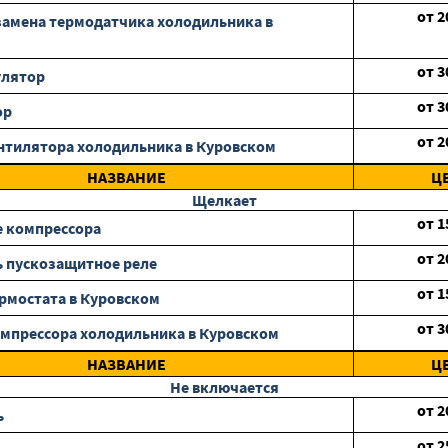
от
2
замена термодатчика холодильника в
от
3
улятор
от
3
ор
от
2
нтилятора холодильника в Куровском
НАЗВАНИЕ
Ц
Щелкает
от
1
 компрессора
от
2
 пускозащитное реле
от
1
рмостата в Куровском
от
3
мпрессора холодильника в Куровском
НАЗВАНИЕ
Ц
Не включается
от
2
ь
от
2