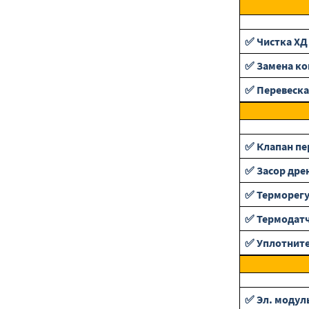
✅ Чистка ХД
✅ Замена ко
✅ Перевеска
✅ Клапан п
✅ Засор дре
✅ Терморег
✅ Термодат
✅ Уплотнит
✅ Эл. модул