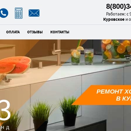
8(800)
Работаем: с 9
Куровское
и 
ОПЛАТА
ОТЗЫВЫ
КОНТАКТЫ
РЕМОНТ Х
2
В К
унд