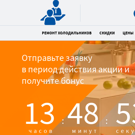
РЕМОНТ ХОЛОДИЛЬНИКОВ
СКИДКИ
ЦЕНЫ
Отправьте заявку
в период действия акции и
получите бонус
13
48
5
:
:
часов
минут
сек