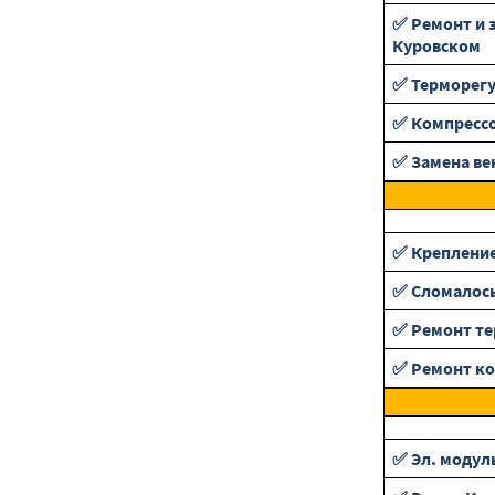
✅ Ремонт и 
Куровском
✅ Терморег
✅ Компресс
✅ Замена ве
✅ Крепление
✅ Сломалось
✅ Ремонт те
✅ Ремонт ко
✅ Эл. модул