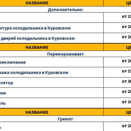
НАЗВАНИЕ
Ц
Дополнительно:
от
1
от
2
нтура холодильника в Куровском
от
2
 дверей холодильника в Куровском
НАЗВАНИЕ
Ц
Перемораживает
от
2
ереключения
от
1
нажа холодильника в Куровском
от
3
улятор
от
2
чик
от
1
ель
НАЗВАНИЕ
Ц
Гремит
от
2
ь