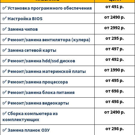
от
491
р.
✅ Установка программного обеспечения
от
2490
р.
✅ Настройка BIOS
от
2992
р.
✅ Замена чипов
от
295
р.
✅ Ремонт/замена вентилятора (кулера)
от
497
р.
✅ Замена сетевой карты
от
492
р.
✅ Ремонт/замена hdd/ssd дисков
от
1990
р.
✅ Ремонт/замена материнской платы
от
495
р.
✅ Ремонт/замена процессора
от
698
р.
✅ Ремонт/замена блока питания
от
498
р.
✅ Ремонт/замена видеокарты
от
2490
р.
✅ Сборка компьютера из
комплектующих
от
298
р.
✅ Замена планок ОЗУ