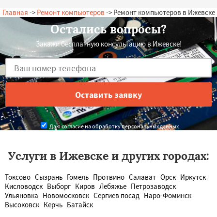
Главная
->
Ремонт компьютеров
-> Ремонт компьютеров в Ижевске
Остались вопросы?
Закажи бесплатную консультацию в Ижевске!
Даю согласие на обработку персональных данных
Услуги в Ижевске и других городах:
Токсово
Сызрань
Гомель
Протвино
Салават
Орск
Иркутск
Кисловодск
Выборг
Киров
Лебяжье
Петрозаводск
Ульяновка
Новомосковск
Сергиев посад
Наро-Фоминск
Высоковск
Керчь
Батайск