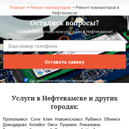
Главная
->
Ремонт компьютеров
-> Ремонт компьютеров в
Нефтекамске
Остались вопросы?
Закажи бесплатную консультацию в Нефтекамске!
Даю согласие на обработку персональных данных
Услуги в Нефтекамске и других
городах:
Прокопьевск
Сочи
Клин
Новомосковск
Рыбинск
Обнинск
Домодедово
Копейск
Омск
Пушкино
Романовка