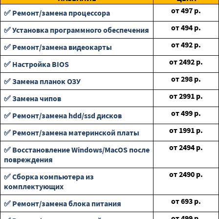
от
497
р.
✅ Ремонт/замена процессора
от
494
р.
✅ Установка программного обеспечения
от
492
р.
✅ Ремонт/замена видеокарты
от
2492
р.
✅ Настройка BIOS
от
298
р.
✅ Замена планок ОЗУ
от
2991
р.
✅ Замена чипов
от
499
р.
✅ Ремонт/замена hdd/ssd дисков
от
1991
р.
✅ Ремонт/замена материнской платы
от
2494
р.
✅ Восстановление Windows/MacOS после
повреждения
от
2490
р.
✅ Сборка компьютера из
комплектующих
от
693
р.
✅ Ремонт/замена блока питания
от
499
р.