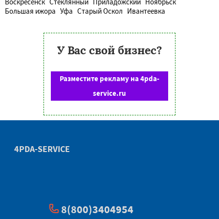
Воскресенск
Стеклянный
Приладожский
Ноябрьск
Большая ижора
Уфа
Старый Оскол
Ивантеевка
У Вас свой бизнес?
Разместите рекламу на 4pda-
service.ru
4PDA-SERVICE
8(800)3404954