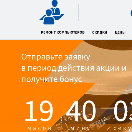
РЕМОНТ КОМПЬЮТЕРОВ
СКИДКИ
ЦЕНЫ
Отправьте заявку
в период действия акции и
получите бонус
19
40
0
:
:
часов
минут
сек