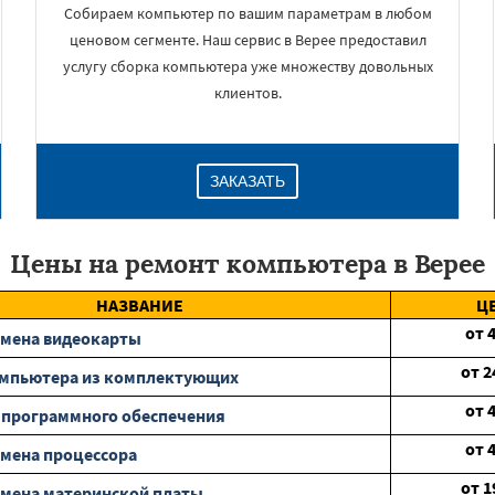
Собираем компьютер по вашим параметрам в любом
ценовом сегменте. Наш сервис в Верее предоставил
услугу сборка компьютера уже множеству довольных
клиентов.
ЗАКАЗАТЬ
Цены на ремонт компьютера в Верее
НАЗВАНИЕ
Ц
от
амена видеокарты
от
2
омпьютера из комплектующих
от
 программного обеспечения
от
мена процессора
от
1
мена материнской платы