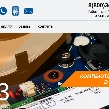
8(800)
Работаем: с 9
Верея
и 
ОПЛАТА
ОТЗЫВЫ
КОНТАКТЫ
КОМПЬЮТ
2
В
унд