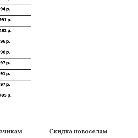
494
р.
991
р.
492
р.
296
р.
496
р.
497
р.
691
р.
297
р.
495
р.
зчикам
Скидка новоселам