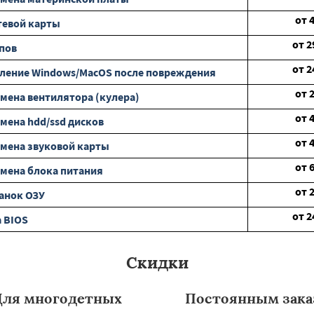
от
тевой карты
от
2
пов
от
2
ление Windows/MacOS после повреждения
от
мена вентилятора (кулера)
от
мена hdd/ssd дисков
от
мена звуковой карты
от
мена блока питания
от
анок ОЗУ
от
2
 BIOS
Скидки
Для многодетных
Постоянным зака