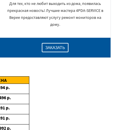
Для тех, кто не любит выходить из дома, появилась
прекрасная новость! Лучшие мастера 4PDA-SERVICE в
Верее предоставляют услугу ремонт мониторов на
дому.
ЗАКАЗАТЬ
ЕНА
494
р.
496
р.
491
р.
491
р.
992
р.