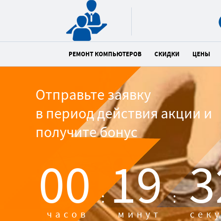
РЕМОНТ КОМПЬЮТЕРОВ
СКИДКИ
ЦЕНЫ
Отправьте заявку
в период действия акции и
получите бонус
00
19
3
:
:
часов
минут
сек