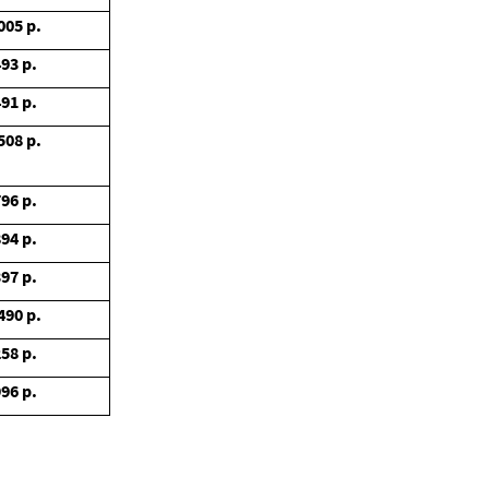
005
р.
493
р.
491
р.
508
р.
796
р.
894
р.
397
р.
490
р.
258
р.
996
р.