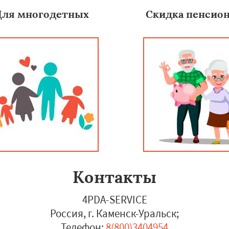
Для многодетных
Скидка пенсио
Контакты
4PDA-SERVICE
Россия, г. Каменск-Уральск
;
Телефон:
8(800)3404954