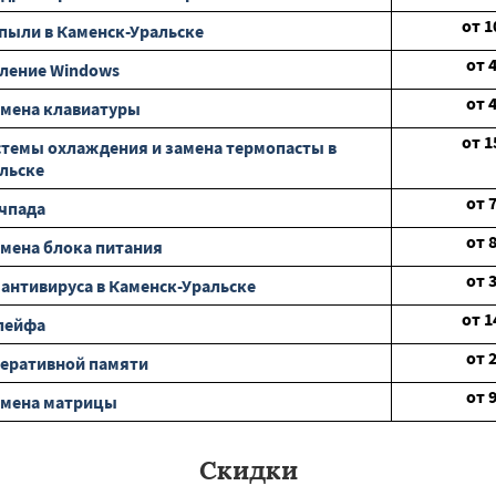
от
1
 пыли в Каменск-Уральске
от
ление Windows
от
амена клавиатуры
от
1
стемы охлаждения и замена термопасты в
льске
от
чпада
от
мена блока питания
от
 антивируса в Каменск-Уральске
от
1
лейфа
от
еративной памяти
от
амена матрицы
Скидки