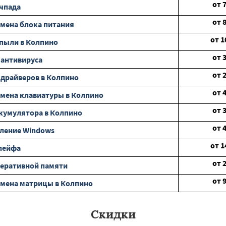
от
чпада
от
мена блока питания
от
1
 пыли в Колпино
от
 антивируса
от
 драйверов в Колпино
от
мена клавиатуры в Колпино
от
кумулятора в Колпино
от
ление Windows
от
1
лейфа
от
еративной памяти
от
мена матрицы в Колпино
Скидки