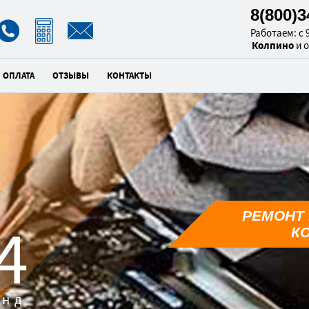
8(800)
Работаем: с 9
Колпино
и 
ОПЛАТА
ОТЗЫВЫ
КОНТАКТЫ
РЕМОНТ 
2
К
унд