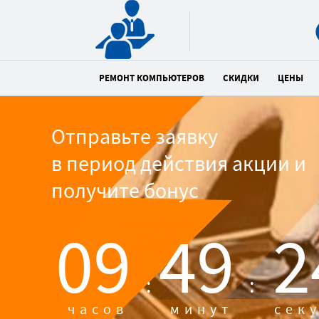
РЕМОНТ КОМПЬЮТЕРОВ
СКИДКИ
ЦЕНЫ
Отправьте заявку
в период действия акции и
получите бонус
09
49
2
:
:
часов
минут
сек