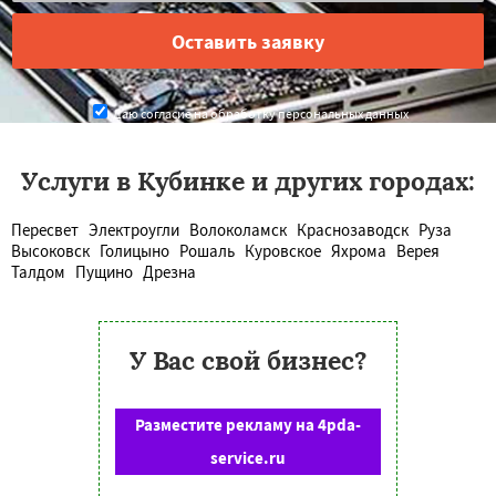
Даю согласие на обработку персональных данных
Услуги в Кубинке и других городах:
Пересвет
Электроугли
Волоколамск
Краснозаводск
Руза
Высоковск
Голицыно
Рошаль
Куровское
Яхрома
Верея
Талдом
Пущино
Дрезна
У Вас свой бизнес?
Разместите рекламу на 4pda-
service.ru