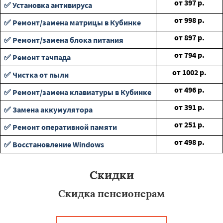
от
397
р.
✅ Установка антивируса
от
998
р.
✅ Ремонт/замена матрицы в Кубинке
от
897
р.
✅ Ремонт/замена блока питания
от
794
р.
✅ Ремонт тачпада
от
1002
р.
✅ Чистка от пыли
от
496
р.
✅ Ремонт/замена клавиатуры в Кубинке
от
391
р.
✅ Замена аккумулятора
от
251
р.
✅ Ремонт оперативной памяти
от
498
р.
✅ Восстановление Windows
Скидки
Скидка пенсионерам