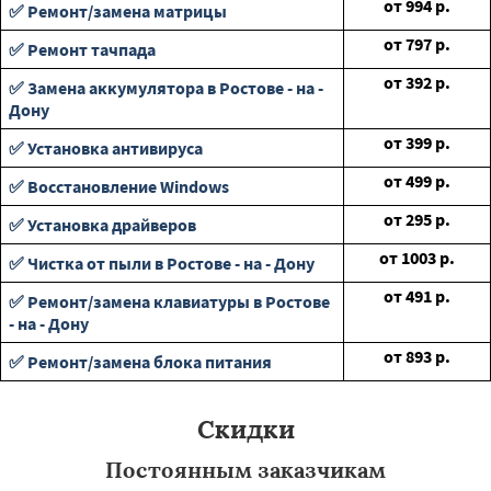
от
994
р.
✅ Ремонт/замена матрицы
от
797
р.
✅ Ремонт тачпада
от
392
р.
✅ Замена аккумулятора в Ростове - на -
Дону
от
399
р.
✅ Установка антивируса
от
499
р.
✅ Восстановление Windows
от
295
р.
✅ Установка драйверов
от
1003
р.
✅ Чистка от пыли в Ростове - на - Дону
от
491
р.
✅ Ремонт/замена клавиатуры в Ростове
- на - Дону
от
893
р.
✅ Ремонт/замена блока питания
Скидки
Постоянным заказчикам