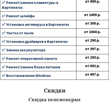
от
499
р.
✅ Ремонт/замена клавиатуры в
Вартемягах
от
1495
р.
✅ Ремонт шлейфа
от
398
р.
✅ Установка антивируса в Вартемягах
от
1004
р.
✅ Чистка от пыли
от
290
р.
✅ Установка драйверов в Вартемягах
от
397
р.
✅ Замена аккумулятора
от
250
р.
✅ Ремонт оперативной памяти
от
892
р.
✅ Ремонт/замена блока питания
от
497
р.
✅ Восстановление Windows
Скидки
Скидка пенсионерам