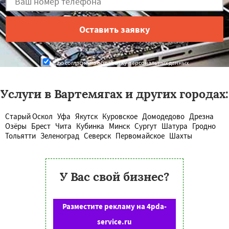
Даю согласие на обработку персональных данных
Услуги в Вартемягах и других городах:
Старый Оскол
Уфа
Якутск
Куровское
Домодедово
Дрезна
Озёры
Брест
Чита
Кубинка
Минск
Сургут
Шатура
Гродно
Тольятти
Зеленоград
Северск
Первомайское
Шахты
У Вас свой бизнес?
Разместите рекламу на 4pda-
service.ru