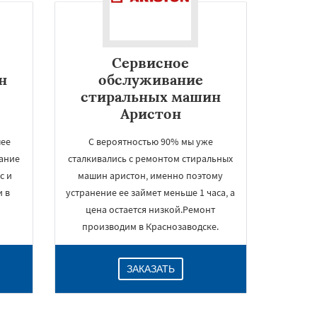
Сервисное
н
обслуживание
стиральных машин
Аристон
шее
С вероятностью 90% мы уже
вание
сталкивались с ремонтом стиральных
с и
машин аристон, именно поэтому
и в
устранение ее займет меньше 1 часа, а
цена остается низкой.Ремонт
производим в Краснозаводске.
ЗАКАЗАТЬ