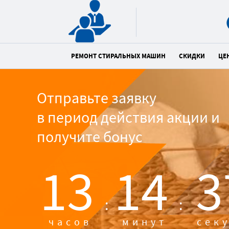
РЕМОНТ СТИРАЛЬНЫХ МАШИН
СКИДКИ
ЦЕ
Отправьте заявку
в период действия акции и
получите бонус
13
14
3
:
:
часов
минут
сек