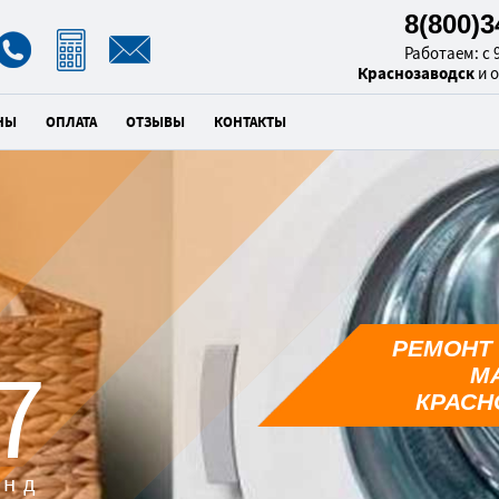
8(800)
Работаем: с 9
Краснозаводск
и 
НЫ
ОПЛАТА
ОТЗЫВЫ
КОНТАКТЫ
РЕМОНТ
5
М
КРАСН
унд