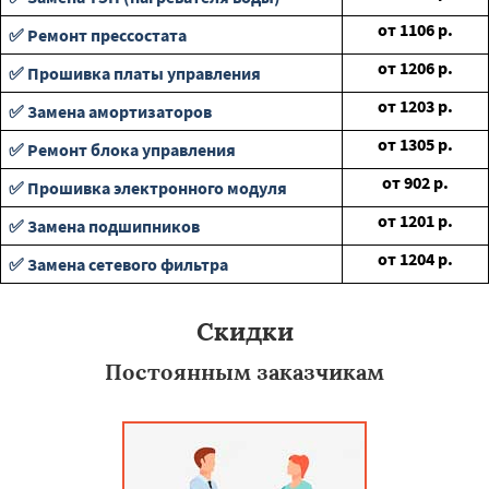
от
1106
р.
✅ Ремонт прессостата
от
1206
р.
✅ Прошивка платы управления
от
1203
р.
✅ Замена амортизаторов
от
1305
р.
✅ Ремонт блока управления
от
902
р.
✅ Прошивка электронного модуля
от
1201
р.
✅ Замена подшипников
от
1204
р.
✅ Замена сетевого фильтра
Скидки
Постоянным заказчикам