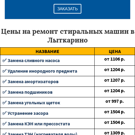
ЗАКАЗАТЬ
Цены на ремонт стиральных машин в
Лыткарино
НАЗВАНИЕ
ЦЕНА
от
1106
р.
✅ Замена сливного насоса
от
1204
р.
✅ Удаление инородного предмета
от
1207
р.
✅ Замена амортизаторов
от
1204
р.
✅ Замена подшиников
от
997
р.
✅ Замена угольных щеток
от
1504
р.
✅ Устранение засора
от
1504
р.
✅ Замена КЭН или прессостата
от
1309
р.
✅ Замена ТЭН (нагревателя воды)