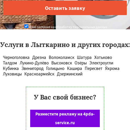
Даю согласие на обработку персональных данных
Услуги в Лыткарино и других городах:
Черноголовка
Дрезна
Волоколамск
Шатура
Хотьково
Талдом
Лукино-Дулёво
Высоковск
Озёры
Электроугли
Кубинка
Звенигород
Голицыно
Кашира
Пересвет
Яхрома
Луховицы
Красноармейск
Дзержинский
У Вас свой бизнес?
Разместите рекламу на 4pda-
service.ru