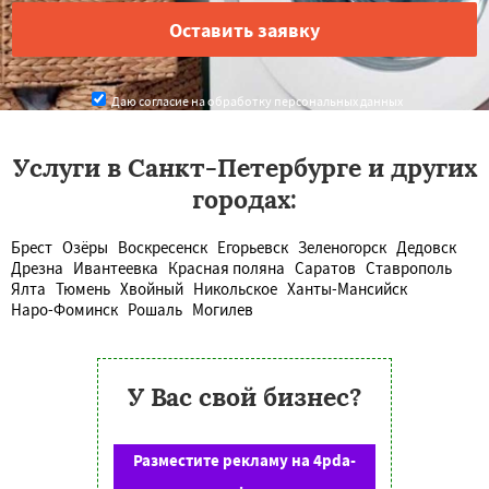
Даю согласие на обработку персональных данных
Услуги в Санкт-Петербурге и других
городах:
Брест
Озёры
Воскресенск
Егорьевск
Зеленогорск
Дедовск
Дрезна
Ивантеевка
Красная поляна
Саратов
Ставрополь
Ялта
Тюмень
Хвойный
Никольское
Ханты-Мансийск
Наро-Фоминск
Рошаль
Могилев
У Вас свой бизнес?
Разместите рекламу на 4pda-