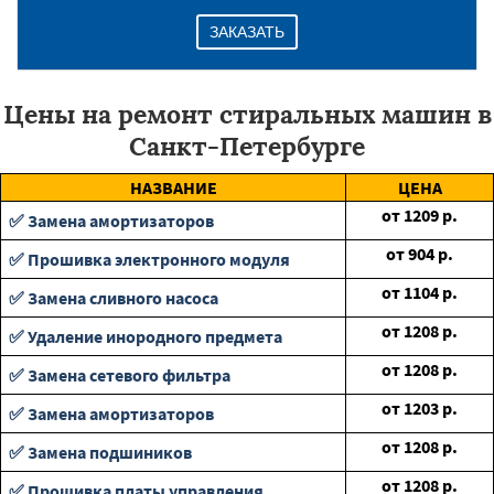
ЗАКАЗАТЬ
Цены на ремонт стиральных машин в
Санкт-Петербурге
НАЗВАНИЕ
ЦЕНА
от
1209
р.
✅ Замена амортизаторов
от
904
р.
✅ Прошивка электронного модуля
от
1104
р.
✅ Замена сливного насоса
от
1208
р.
✅ Удаление инородного предмета
от
1208
р.
✅ Замена сетевого фильтра
от
1203
р.
✅ Замена амортизаторов
от
1208
р.
✅ Замена подшиников
от
1208
р.
✅ Прошивка платы управления