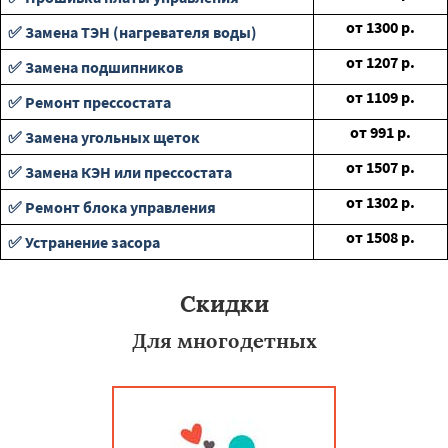
от
1300
р.
✅ Замена ТЭН (нагревателя воды)
от
1207
р.
✅ Замена подшипников
от
1109
р.
✅ Ремонт прессостата
от
991
р.
✅ Замена угольных щеток
от
1507
р.
✅ Замена КЭН или прессостата
от
1302
р.
✅ Ремонт блока управления
от
1508
р.
✅ Устранение засора
Скидки
Для многодетных