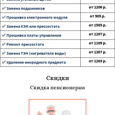
от
1206
р.
✅ Замена подшиников
от
905
р.
✅ Прошивка электронного модуля
от
1505
р.
✅ Замена КЭН или прессостата
от
1207
р.
✅ Прошивка платы управления
от
1109
р.
✅ Ремонт прессостата
от
1307
р.
✅ Замена ТЭН (нагревателя воды)
от
1203
р.
✅ Удаление инородного предмета
Скидки
Скидка пенсионерам