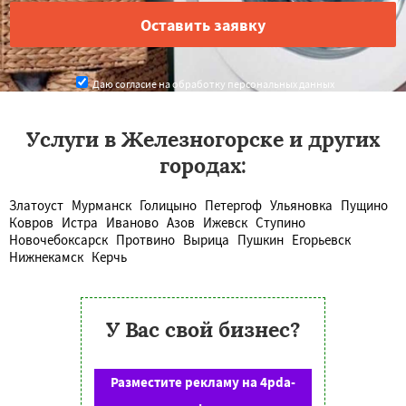
Даю согласие на обработку персональных данных
Услуги в Железногорске и других
городах:
Златоуст
Мурманск
Голицыно
Петергоф
Ульяновка
Пущино
Ковров
Истра
Иваново
Азов
Ижевск
Ступино
Новочебоксарск
Протвино
Вырица
Пушкин
Егорьевск
Нижнекамск
Керчь
У Вас свой бизнес?
Разместите рекламу на 4pda-