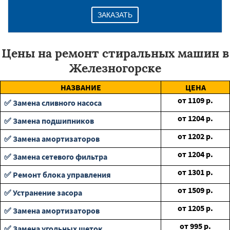
ЗАКАЗАТЬ
Цены на ремонт стиральных машин в
Железногорске
НАЗВАНИЕ
ЦЕНА
от
1109
р.
✅ Замена сливного насоса
от
1204
р.
✅ Замена подшипников
от
1202
р.
✅ Замена амортизаторов
от
1204
р.
✅ Замена сетевого фильтра
от
1301
р.
✅ Ремонт блока управления
от
1509
р.
✅ Устранение засора
от
1205
р.
✅ Замена амортизаторов
от
995
р.
✅ Замена угольных щеток