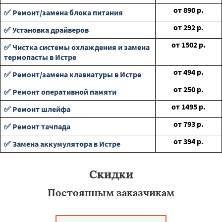
от
890
р.
✅ Ремонт/замена блока питания
от
292
р.
✅ Установка драйверов
от
1502
р.
✅ Чистка системы охлаждения и замена
термопасты в Истре
от
494
р.
✅ Ремонт/замена клавиатуры в Истре
от
250
р.
✅ Ремонт оперативной памяти
от
1495
р.
✅ Ремонт шлейфа
от
793
р.
✅ Ремонт тачпада
от
394
р.
✅ Замена аккумулятора в Истре
Скидки
Постоянным заказчикам