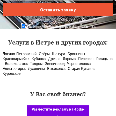
Даю согласие на обработку персональных данных
Услуги в Истре и других городах:
Лосино-Петровский
Озёры
Шатура
Бронницы
Красноармейск
Кубинка
Дрезна
Яхрома
Пересвет
Голицыно
Волоколамск
Талдом
Звенигород
Черноголовка
Электрогорск
Луховицы
Высоковск
Старая Купавна
Куровское
У Вас свой бизнес?
Разместите рекламу на 4pda-