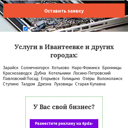
Даю согласие на обработку персональных данных
Услуги в Ивантеевке и других
городах:
Зарайск
Солнечногорск
Хотьково
Наро-Фоминск
Бронницы
Краснозаводск
Дубна
Котельники
Лосино-Петровский
Павловский Посад
Егорьевск
Голицыно
Озёры
Волоколамск
Ступино
Талдом
Дрезна
Луховицы
Старая Купавна
У Вас свой бизнес?
Разместите рекламу на 4pda-