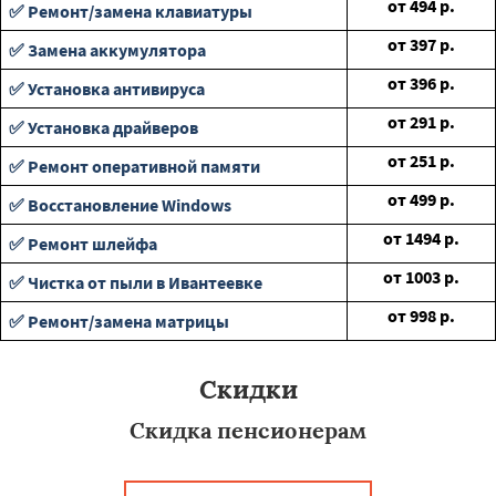
от
494
р.
✅ Ремонт/замена клавиатуры
от
397
р.
✅ Замена аккумулятора
от
396
р.
✅ Установка антивируса
от
291
р.
✅ Установка драйверов
от
251
р.
✅ Ремонт оперативной памяти
от
499
р.
✅ Восстановление Windows
от
1494
р.
✅ Ремонт шлейфа
от
1003
р.
✅ Чистка от пыли в Ивантеевке
от
998
р.
✅ Ремонт/замена матрицы
Скидки
Скидка пенсионерам