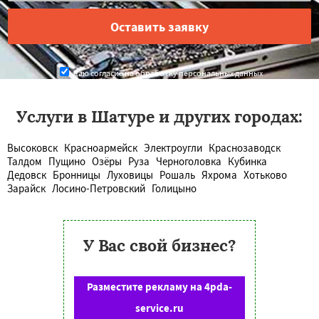
Даю согласие на обработку персональных данных
Услуги в Шатуре и других городах:
Высоковск
Красноармейск
Электроугли
Краснозаводск
Талдом
Пущино
Озёры
Руза
Черноголовка
Кубинка
Дедовск
Бронницы
Луховицы
Рошаль
Яхрома
Хотьково
Зарайск
Лосино-Петровский
Голицыно
У Вас свой бизнес?
Разместите рекламу на 4pda-
service.ru