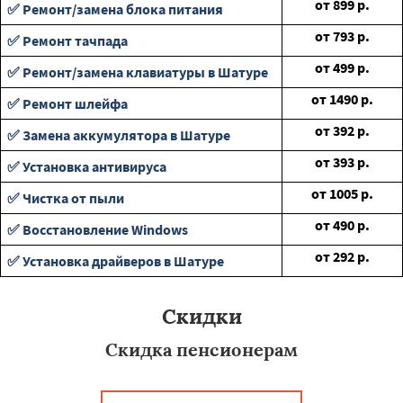
от
899
р.
✅ Ремонт/замена блока питания
от
793
р.
✅ Ремонт тачпада
от
499
р.
✅ Ремонт/замена клавиатуры в Шатуре
от
1490
р.
✅ Ремонт шлейфа
от
392
р.
✅ Замена аккумулятора в Шатуре
от
393
р.
✅ Установка антивируса
от
1005
р.
✅ Чистка от пыли
от
490
р.
✅ Восстановление Windows
от
292
р.
✅ Установка драйверов в Шатуре
Скидки
Скидка пенсионерам