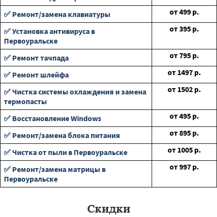
от
499
р.
✅ Ремонт/замена клавиатуры
от
395
р.
✅ Установка антивируса в
Первоуральске
от
795
р.
✅ Ремонт тачпада
от
1497
р.
✅ Ремонт шлейфа
от
1502
р.
✅ Чистка системы охлаждения и замена
термопасты
от
495
р.
✅ Восстановление Windows
от
895
р.
✅ Ремонт/замена блока питания
от
1005
р.
✅ Чистка от пыли в Первоуральске
от
997
р.
✅ Ремонт/замена матрицы в
Первоуральске
Скидки