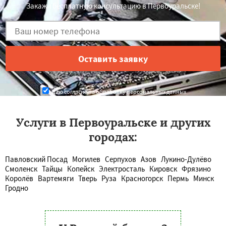
Закажи бесплатную консультацию в Первоуральске!
Даю согласие на обработку персональных данных
Услуги в Первоуральске и других
городах:
Павловский Посад
Могилев
Серпухов
Азов
Лукино-Дулёво
Смоленск
Тайцы
Копейск
Электросталь
Кировск
Фрязино
Королёв
Вартемяги
Тверь
Руза
Красногорск
Пермь
Минск
Гродно