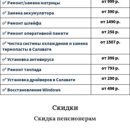
от
999
р.
✅ Ремонт/замена матрицы
от
390
р.
✅ Замена аккумулятора
от
1490
р.
✅ Ремонт шлейфа
от
258
р.
✅ Ремонт оперативной памяти
от
1507
р.
✅ Чистка системы охлаждения и замена
термопасты в Салавате
от
398
р.
✅ Установка антивируса
от
793
р.
✅ Ремонт тачпада
от
290
р.
✅ Установка драйверов в Салавате
от
496
р.
✅ Восстановление Windows
Скидки
Скидка пенсионерам