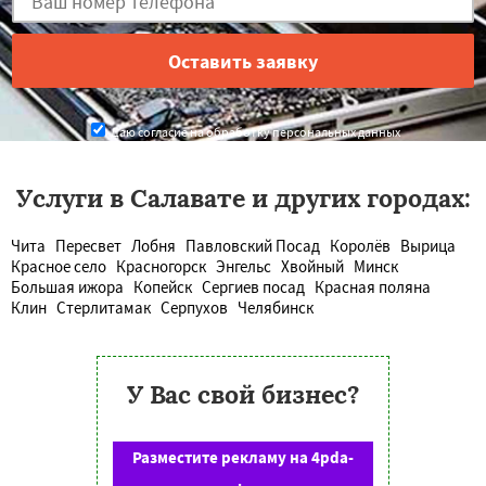
Даю согласие на обработку персональных данных
Услуги в Салавате и других городах:
Чита
Пересвет
Лобня
Павловский Посад
Королёв
Вырица
Красное село
Красногорск
Энгельс
Хвойный
Минск
Большая ижора
Копейск
Сергиев посад
Красная поляна
Клин
Стерлитамак
Серпухов
Челябинск
У Вас свой бизнес?
Разместите рекламу на 4pda-