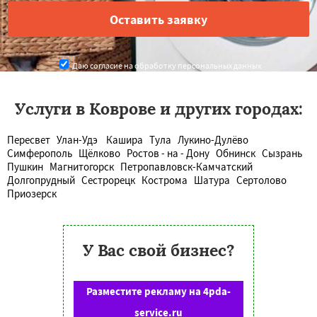
Даю согласие на обработку персональных данных
Услуги в Коврове и других городах:
Пересвет
Улан-Удэ
Кашира
Тула
Лукино-Дулёво
Симферополь
Щёлково
Ростов - на - Дону
Обнинск
Сызрань
Пушкин
Магнитогорск
Петропавловск-Камчатский
Долгопрудный
Сестрорецк
Кострома
Шатура
Сертолово
Приозерск
У Вас свой бизнес?
Разместите рекламу на 4pda-
service.ru