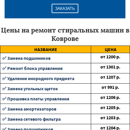
ЗАКАЗАТЬ
Цены на ремонт стиральных машин в
Коврове
НАЗВАНИЕ
ЦЕНА
от
1200
р.
✅ Замена подшиников
от
1301
р.
✅ Ремонт блока управления
от
1207
р.
✅ Удаление инородного предмета
от
991
р.
✅ Замена угольных щеток
от
1206
р.
✅ Прошивка платы управления
от
1205
р.
✅ Замена амортизаторов
от
1203
р.
✅ Замена сетевого фильтра
от
1204
р.
✅ Замена подшипников