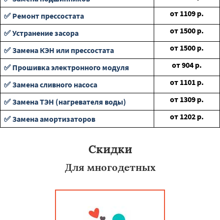
от
1109
р.
✅ Ремонт прессостата
от
1500
р.
✅ Устранение засора
от
1500
р.
✅ Замена КЭН или прессостата
от
904
р.
✅ Прошивка электронного модуля
от
1101
р.
✅ Замена сливного насоса
от
1309
р.
✅ Замена ТЭН (нагревателя воды)
от
1202
р.
✅ Замена амортизаторов
Скидки
Для многодетных