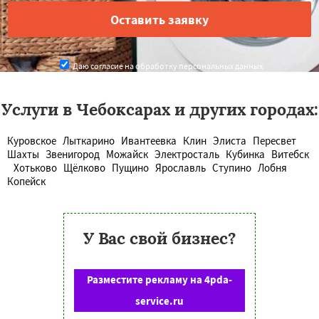
Даю согласие на обработку персональных данных
Услуги в Чебоксарах и других городах:
Куровское
Лыткарино
Ивантеевка
Клин
Элиста
Пересвет
Шахты
Звенигород
Можайск
Электросталь
Кубинка
Витебск
Хотьково
Щёлково
Пущино
Ярославль
Ступино
Лобня
Копейск
У Вас свой бизнес?
Разместите рекламу на 4pda-
service.ru