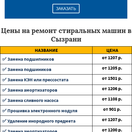
ЗАКАЗАТЬ
Цены на ремонт стиральных машин в
Сызрани
НАЗВАНИЕ
ЦЕНА
от
1207
р.
✅ Замена подшипников
от
1205
р.
✅ Замена подшиников
от
1501
р.
✅ Замена КЭН или прессостата
от
1206
р.
✅ Замена амортизаторов
от
1108
р.
✅ Замена сливного насоса
от
901
р.
✅ Прошивка электронного модуля
от
1207
р.
✅ Удаление инородного предмета
от
1200
р.
✅ Замена амортизаторов