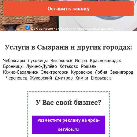
Даю согласие на обработку персональных данных
Услуги в Сызрани и других городах:
Чебоксары
Луховицы
Высоковск
Истра
Краснозаводск
Бронницы
Лукино-Дулёво
Хотьково
Рошаль
Южно-Сахалинск
Электрогорск
Куровское
Лобня
Звенигород
Череповец
Жуковский
Дмитров
Химки
Егорьевск
У Вас свой бизнес?
Разместите рекламу на 4pda-
service.ru