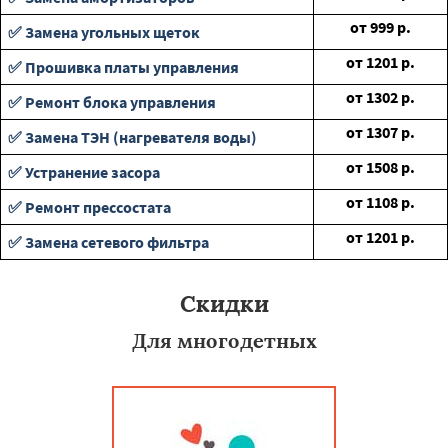
от
999
р.
✅ Замена угольных щеток
от
1201
р.
✅ Прошивка платы управления
от
1302
р.
✅ Ремонт блока управления
от
1307
р.
✅ Замена ТЭН (нагревателя воды)
от
1508
р.
✅ Устранение засора
от
1108
р.
✅ Ремонт прессостата
от
1201
р.
✅ Замена сетевого фильтра
Скидки
Для многодетных