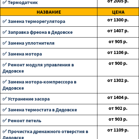
от
2005
р.
✅ Термодатчик
НАЗВАНИЕ
ЦЕНА
от
1300
р.
✅ Замена терморегулятора
от
1407
р.
✅ Заправка фреона в Дедовске
от
905
р.
✅ Замена уплотнителя
от
1106
р.
✅ Замена мотора
от
900
р.
✅ Ремонт модуля управления в
Дедовске
от
1302
р.
✅ Замена мотора-компрессора в
Дедовске
от
1404
р.
✅ Устранение засора
от
902
р.
✅ Замена термостата в Дедовске
от
903
р.
✅ Ремонт петель
от
1109
р.
✅ Прочистка дренажного отверстия в
Дедовске