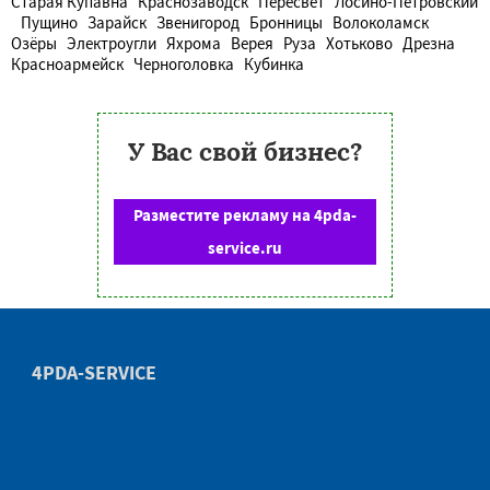
Старая Купавна
Краснозаводск
Пересвет
Лосино-Петровский
Пущино
Зарайск
Звенигород
Бронницы
Волоколамск
Озёры
Электроугли
Яхрома
Верея
Руза
Хотьково
Дрезна
Красноармейск
Черноголовка
Кубинка
У Вас свой бизнес?
Разместите рекламу на 4pda-
service.ru
4PDA-SERVICE