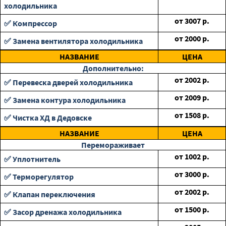
холодильника
от
3007
р.
✅ Компрессор
от
2000
р.
✅ Замена вентилятора холодильника
НАЗВАНИЕ
ЦЕНА
Дополнительно:
от
2002
р.
✅ Перевеска дверей холодильника
от
2009
р.
✅ Замена контура холодильника
от
1508
р.
✅ Чистка ХД в Дедовске
НАЗВАНИЕ
ЦЕНА
Перемораживает
от
1002
р.
✅ Уплотнитель
от
3000
р.
✅ Терморегулятор
от
2002
р.
✅ Клапан переключения
от
1500
р.
✅ Засор дренажа холодильника