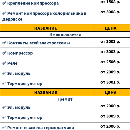
от
1508
р.
✅ Крепление компрессора
от
3008
р.
✅ Ремонт компрессора холодильника в
Дедовске
НАЗВАНИЕ
ЦЕНА
Не включается
от
3003
р.
✅ Контакты всей электросхемы
от
3003
р.
✅ Компрессор
от
2506
р.
✅ Реле
от
2009
р.
✅ Эл. модуль
от
3001
р.
✅ Терморегулятор
НАЗВАНИЕ
ЦЕНА
Гремит
от
2000
р.
✅ Эл. модуль
от
3009
р.
✅ Терморегулятор
от
2006
р.
✅ Ремонт и замена термодатчика