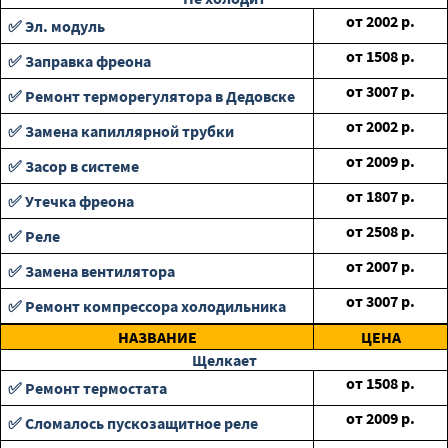
от
2002
р.
✅ Эл. модуль
от
1508
р.
✅ Заправка фреона
от
3007
р.
✅ Ремонт терморегулятора в Дедовске
от
2002
р.
✅ Замена капиллярной трубки
от
2009
р.
✅ Засор в системе
от
1807
р.
✅ Утечка фреона
от
2508
р.
✅ Реле
от
2007
р.
✅ Замена вентилятора
от
3007
р.
✅ Ремонт компрессора холодильника
НАЗВАНИЕ
ЦЕНА
Щелкает
от
1508
р.
✅ Ремонт термостата
от
2009
р.
✅ Сломалось пускозащитное реле