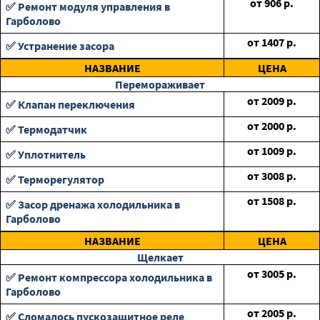
от
906
р.
✅ Ремонт модуля управления в
Гарболово
от
1407
р.
✅ Устранение засора
НАЗВАНИЕ
ЦЕНА
Перемораживает
от
2009
р.
✅ Клапан переключения
от
2000
р.
✅ Термодатчик
от
1009
р.
✅ Уплотнитель
от
3008
р.
✅ Терморегулятор
от
1508
р.
✅ Засор дренажа холодильника в
Гарболово
НАЗВАНИЕ
ЦЕНА
Щелкает
от
3005
р.
✅ Ремонт компрессора холодильника в
Гарболово
от
2005
р.
✅ Сломалось пускозащитное реле