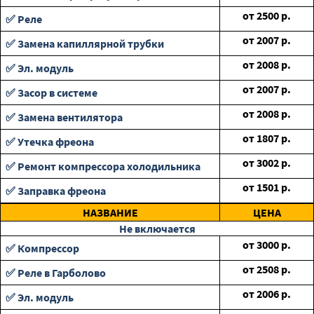
от
2500
р.
✅ Реле
от
2007
р.
✅ Замена капиллярной трубки
от
2008
р.
✅ Эл. модуль
от
2007
р.
✅ Засор в системе
от
2008
р.
✅ Замена вентилятора
от
1807
р.
✅ Утечка фреона
от
3002
р.
✅ Ремонт компрессора холодильника
от
1501
р.
✅ Заправка фреона
НАЗВАНИЕ
ЦЕНА
Не включается
от
3000
р.
✅ Компрессор
от
2508
р.
✅ Реле в Гарболово
от
2006
р.
✅ Эл. модуль