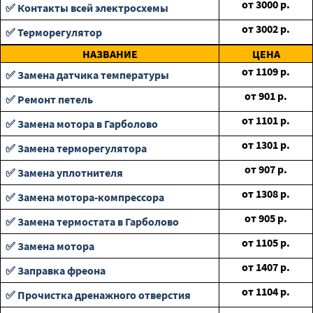
от
3000
р.
✅ Контакты всей электросхемы
от
3002
р.
✅ Терморегулятор
НАЗВАНИЕ
ЦЕНА
от
1109
р.
✅ Замена датчика температуры
от
901
р.
✅ Ремонт петель
от
1101
р.
✅ Замена мотора в Гарболово
от
1301
р.
✅ Замена терморегулятора
от
907
р.
✅ Замена уплотнителя
от
1308
р.
✅ Замена мотора-компрессора
от
905
р.
✅ Замена термостата в Гарболово
от
1105
р.
✅ Замена мотора
от
1407
р.
✅ Заправка фреона
от
1104
р.
✅ Прочистка дренажного отверстия