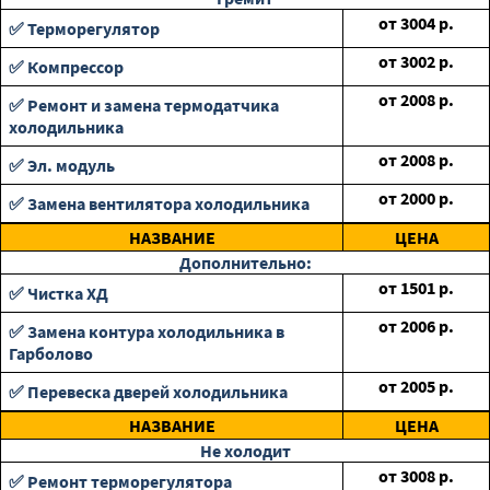
от
3004
р.
✅ Терморегулятор
от
3002
р.
✅ Компрессор
от
2008
р.
✅ Ремонт и замена термодатчика
холодильника
от
2008
р.
✅ Эл. модуль
от
2000
р.
✅ Замена вентилятора холодильника
НАЗВАНИЕ
ЦЕНА
Дополнительно:
от
1501
р.
✅ Чистка ХД
от
2006
р.
✅ Замена контура холодильника в
Гарболово
от
2005
р.
✅ Перевеска дверей холодильника
НАЗВАНИЕ
ЦЕНА
Не холодит
от
3008
р.
✅ Ремонт терморегулятора