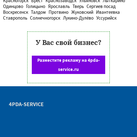
Красногорск
Брест
Краснозаводск
Ульяновск
Лыткарино
Одинцово
Голицыно
Ярославль
Тверь
Сергиев посад
Воскресенск
Талдом
Протвино
Жуковский
Ивантеевка
Ставрополь
Солнечногорск
Лукино-Дулёво
Уссурийск
У Вас свой бизнес?
Разместите рекламу на 4pda-
service.ru
4PDA-SERVICE