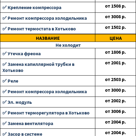
от
1508
р.
✅ Крепление компрессора
от
3008
р.
✅ Ремонт компрессора холодильника
от
1502
р.
✅ Ремонт термостата в Хотьково
НАЗВАНИЕ
ЦЕНА
Не холодит
от
1806
р.
✅ Утечка фреона
от
2001
р.
✅ Замена капиллярной трубки в
Хотьково
от
2503
р.
✅ Реле
от
3000
р.
✅ Ремонт компрессора холодильника
от
2002
р.
✅ Эл. модуль
от
3006
р.
✅ Ремонт терморегулятора в Хотьково
от
2004
р.
✅ Замена вентилятора
от
2004
р.
✅ Засор в системе