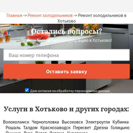
Главная
->
Ремонт холодильников
-> Ремонт холодильников в
Хотьково
Остались вопросы?
Закажи бесплатную консультацию в Хотьково!
Даю согласие на обработку персональных данных
Услуги в Хотьково и других городах:
Волоколамск
Черноголовка
Высоковск
Электроугли
Кубинка
Рошаль
Талдом
Краснозаводск
Пересвет
Дрезна
Голицыно