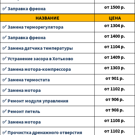
от
1500
р.
✅ Заправка фреона
НАЗВАНИЕ
ЦЕНА
от
1304
р.
✅ Замена терморегулятора
от
1400
р.
✅ Заправка фреона
от
1104
р.
✅ Замена датчика температуры
от
1409
р.
✅ Устранение засора в Хотьково
от
1303
р.
✅ Замена мотора-компрессора
от
901
р.
✅ Замена термостата
от
1102
р.
✅ Замена мотора
от
906
р.
✅ Ремонт модуля управления
от
908
р.
✅ Ремонт петель
от
1108
р.
✅ Замена мотора
от
1102
р.
✅ Прочистка дренажного отверстия