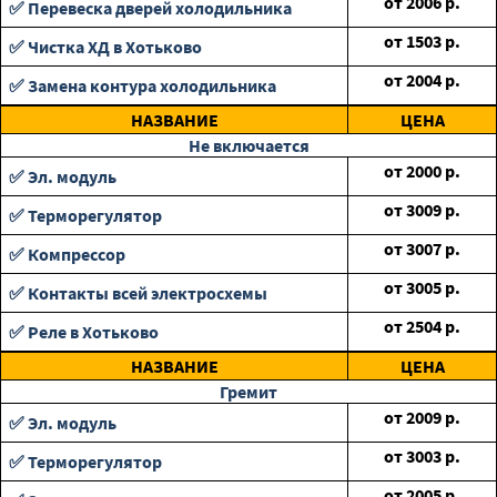
от
2006
р.
✅ Перевеска дверей холодильника
от
1503
р.
✅ Чистка ХД в Хотьково
от
2004
р.
✅ Замена контура холодильника
НАЗВАНИЕ
ЦЕНА
Не включается
от
2000
р.
✅ Эл. модуль
от
3009
р.
✅ Терморегулятор
от
3007
р.
✅ Компрессор
от
3005
р.
✅ Контакты всей электросхемы
от
2504
р.
✅ Реле в Хотьково
НАЗВАНИЕ
ЦЕНА
Гремит
от
2009
р.
✅ Эл. модуль
от
3003
р.
✅ Терморегулятор
от
2005
р.