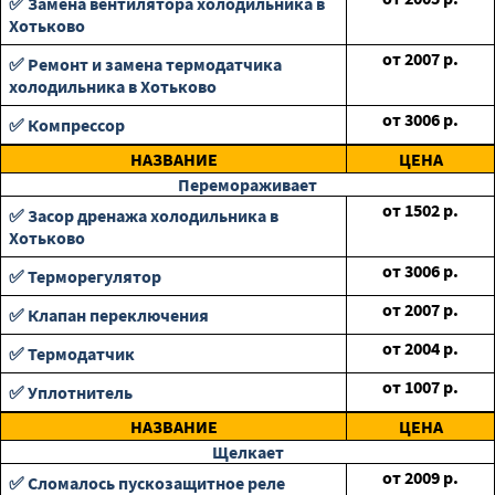
✅ Замена вентилятора холодильника в
Хотьково
от
2007
р.
✅ Ремонт и замена термодатчика
холодильника в Хотьково
от
3006
р.
✅ Компрессор
НАЗВАНИЕ
ЦЕНА
Перемораживает
от
1502
р.
✅ Засор дренажа холодильника в
Хотьково
от
3006
р.
✅ Терморегулятор
от
2007
р.
✅ Клапан переключения
от
2004
р.
✅ Термодатчик
от
1007
р.
✅ Уплотнитель
НАЗВАНИЕ
ЦЕНА
Щелкает
от
2009
р.
✅ Сломалось пускозащитное реле