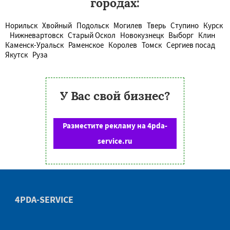
городах:
Норильск
Хвойный
Подольск
Могилев
Тверь
Ступино
Курск
Нижневартовск
Старый Оскол
Новокузнецк
Выборг
Клин
Каменск-Уральск
Раменское
Королев
Томск
Сергиев посад
Якутск
Руза
У Вас свой бизнес?
Разместите рекламу на 4pda-
service.ru
4PDA-SERVICE