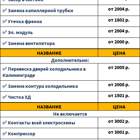
от
2004
р.
✅ Замена капиллярной трубки
от
1802
р.
✅ Утечка фреона
от
2004
р.
✅ Эл. модуль
от
2000
р.
✅ Замена вентилятора
НАЗВАНИЕ
ЦЕНА
Дополнительно:
от
2005
р.
✅ Перевеска дверей холодильника в
Калининграде
от
2008
р.
✅ Замена контура холодильника
от
1501
р.
✅ Чистка ХД
НАЗВАНИЕ
ЦЕНА
Не включается
от
3002
р.
✅ Контакты всей электросхемы
от
3001
р.
✅ Компрессор