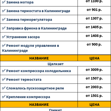
от
1100
р.
✅ Замена мотора
от
901
р.
✅ Замена термостата в Калининграде
от
1307
р.
✅ Замена терморегулятора
от
1405
р.
✅ Заправка фреона в Калининграде
от
1408
р.
✅ Устранение засора
от
900
р.
✅ Ремонт модуля управления в
Калининграде
НАЗВАНИЕ
ЦЕНА
Щелкает
от
3009
р.
✅ Ремонт компрессора холодильника
от
1507
р.
✅ Ремонт термостата
от
2003
р.
✅ Сломалось пускозащитное реле
от
1501
р.
✅ Крепление компрессора
НАЗВАНИЕ
ЦЕНА
Гремит