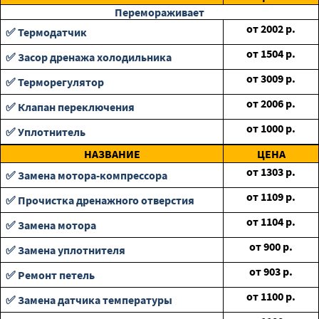
Перемораживает
от
2002
р.
✅ Термодатчик
от
1504
р.
✅ Засор дренажа холодильника
от
3009
р.
✅ Терморегулятор
от
2006
р.
✅ Клапан переключения
от
1000
р.
✅ Уплотнитель
НАЗВАНИЕ
ЦЕНА
от
1303
р.
✅ Замена мотора-компрессора
от
1109
р.
✅ Прочистка дренажного отверстия
от
1104
р.
✅ Замена мотора
от
900
р.
✅ Замена уплотнителя
от
903
р.
✅ Ремонт петель
от
1100
р.
✅ Замена датчика температуры