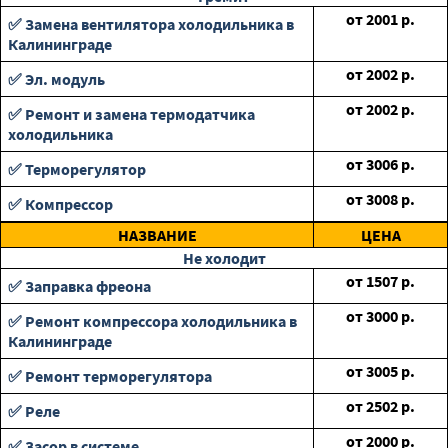
от
2001
р.
✅ Замена вентилятора холодильника в
Калининграде
от
2002
р.
✅ Эл. модуль
от
2002
р.
✅ Ремонт и замена термодатчика
холодильника
от
3006
р.
✅ Терморегулятор
от
3008
р.
✅ Компрессор
НАЗВАНИЕ
ЦЕНА
Не холодит
от
1507
р.
✅ Заправка фреона
от
3000
р.
✅ Ремонт компрессора холодильника в
Калининграде
от
3005
р.
✅ Ремонт терморегулятора
от
2502
р.
✅ Реле
от
2000
р.
✅ Засор в системе