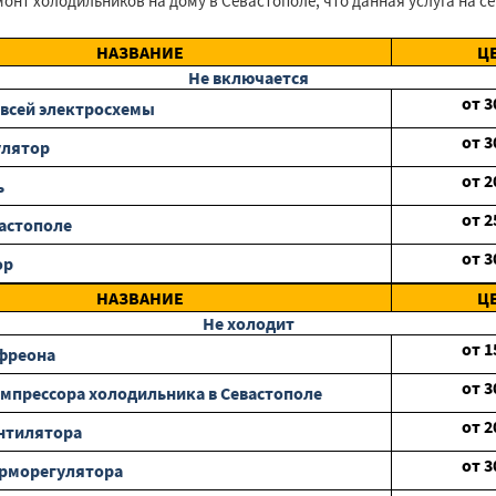
онт холодильников на дому в Севастополе, что данная услуга на с
НАЗВАНИЕ
Ц
Не включается
от
3
всей электросхемы
от
3
улятор
от
2
ь
от
2
вастополе
от
3
ор
НАЗВАНИЕ
Ц
Не холодит
от
1
фреона
от
3
мпрессора холодильника в Севастополе
от
2
нтилятора
от
3
ерморегулятора