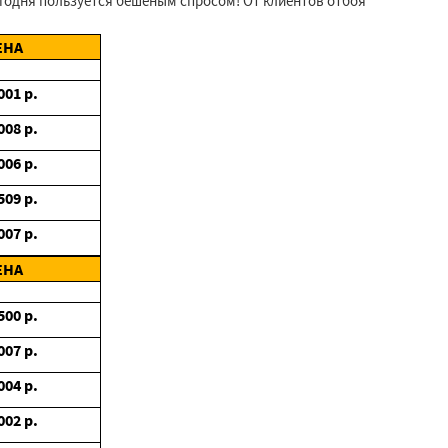
егодня пользуется бешеным спросом! От клиентов отбоя
ЕНА
001
р.
008
р.
006
р.
509
р.
007
р.
ЕНА
500
р.
007
р.
004
р.
002
р.