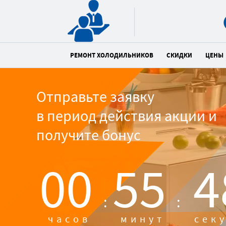
РЕМОНТ ХОЛОДИЛЬНИКОВ
СКИДКИ
ЦЕНЫ
Отправьте заявку
в период действия акции и
получите бонус
00
55
4
:
:
часов
минут
сек