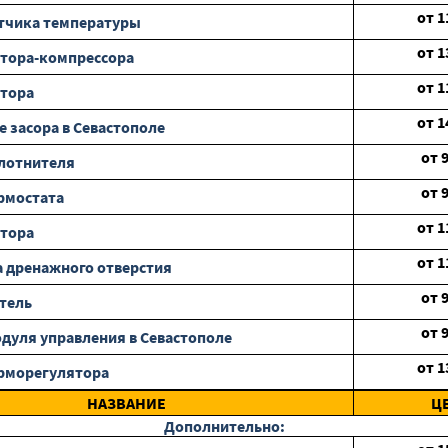
от
1
тчика температуры
от
1
тора-компрессора
от
1
отора
от
1
е засора в Севастополе
от
лотнителя
от
рмостата
от
1
отора
от
1
 дренажного отверстия
от
тель
от
дуля управления в Севастополе
от
1
рморегулятора
НАЗВАНИЕ
Ц
Дополнительно: