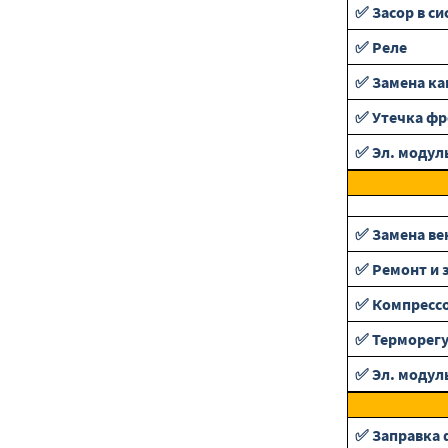
✅ Засор в си
✅ Реле
✅ Замена ка
✅ Утечка фр
✅ Эл. модул
✅ Замена ве
✅ Ремонт и 
✅ Компресс
✅ Терморег
✅ Эл. модул
✅ Заправка 