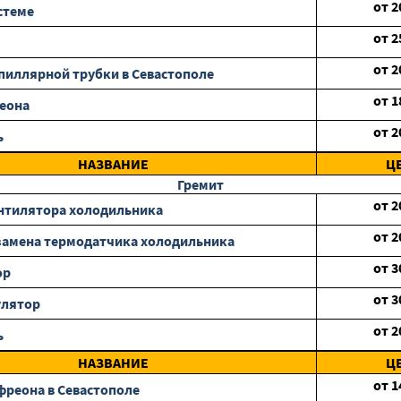
от
2
стеме
от
2
от
2
пиллярной трубки в Севастополе
от
1
еона
от
2
ь
НАЗВАНИЕ
Ц
Гремит
от
2
нтилятора холодильника
от
2
замена термодатчика холодильника
от
3
ор
от
3
улятор
от
2
ь
НАЗВАНИЕ
Ц
от
1
фреона в Севастополе