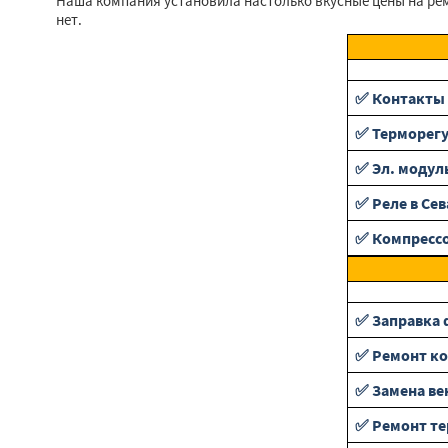
Наша компания установила настолько вкусные цены на рем
нет.
✅ Контакты 
✅ Терморег
✅ Эл. модул
✅ Реле в Се
✅ Компресс
✅ Заправка 
✅ Ремонт ко
✅ Замена ве
✅ Ремонт т