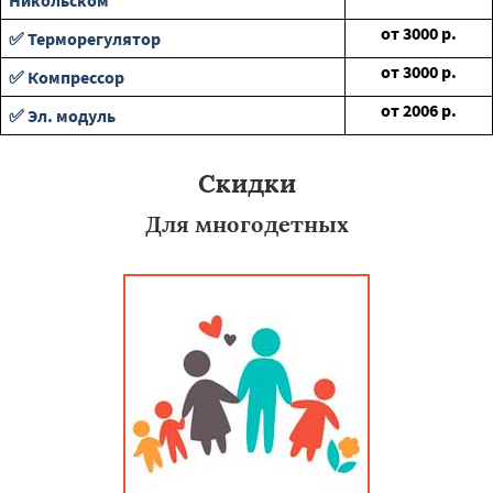
Никольском
от
3000
р.
✅ Терморегулятор
от
3000
р.
✅ Компрессор
от
2006
р.
✅ Эл. модуль
Скидки
Для многодетных