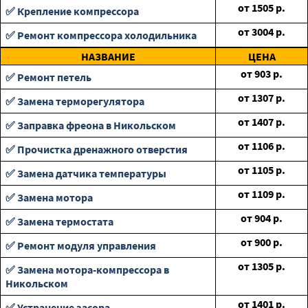
от
1505
р.
✅ Крепление компрессора
от
3004
р.
✅ Ремонт компрессора холодильника
НАЗВАНИЕ
ЦЕНА
от
903
р.
✅ Ремонт петель
от
1307
р.
✅ Замена терморегулятора
от
1407
р.
✅ Заправка фреона в Никольском
от
1106
р.
✅ Прочистка дренажного отверстия
от
1105
р.
✅ Замена датчика температуры
от
1109
р.
✅ Замена мотора
от
904
р.
✅ Замена термостата
от
900
р.
✅ Ремонт модуля управления
от
1305
р.
✅ Замена мотора-компрессора в
Никольском
от
1401
р.
✅ Устранение засора