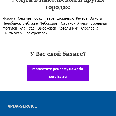
городах:
Яхрома
Сергиев посад
Тверь
Егорьевск
Реутов
Элиста
Челябинск
Лебяжье
Чебоксары
Саранск
Химки
Бронницы
Могилев
Улан-Удэ
Высоковск
Котельники
Апрелевка
Сыктывкар
Электрогорск
У Вас свой бизнес?
Разместите рекламу на 4pda-
service.ru
4PDA-SERVICE