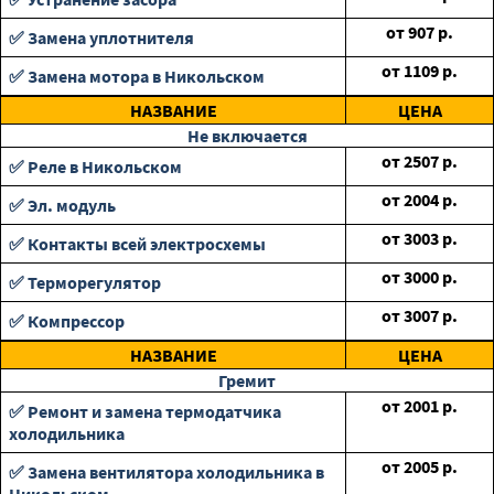
от
907
р.
✅ Замена уплотнителя
от
1109
р.
✅ Замена мотора в Никольском
НАЗВАНИЕ
ЦЕНА
Не включается
от
2507
р.
✅ Реле в Никольском
от
2004
р.
✅ Эл. модуль
от
3003
р.
✅ Контакты всей электросхемы
от
3000
р.
✅ Терморегулятор
от
3007
р.
✅ Компрессор
НАЗВАНИЕ
ЦЕНА
Гремит
от
2001
р.
✅ Ремонт и замена термодатчика
холодильника
от
2005
р.
✅ Замена вентилятора холодильника в