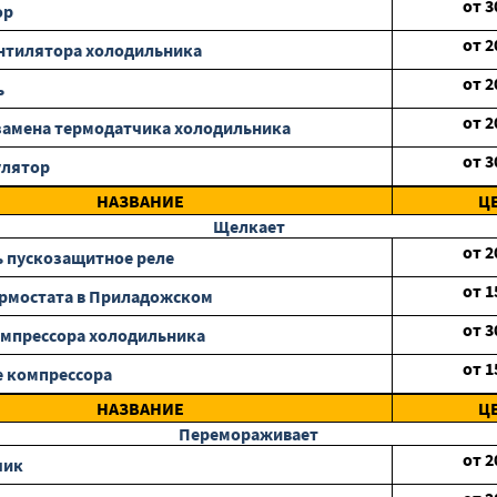
от
3
ор
от
2
нтилятора холодильника
от
2
ь
от
2
замена термодатчика холодильника
от
3
улятор
НАЗВАНИЕ
Ц
Щелкает
от
2
 пускозащитное реле
от
1
рмостата в Приладожском
от
3
мпрессора холодильника
от
1
 компрессора
НАЗВАНИЕ
Ц
Перемораживает
от
2
чик