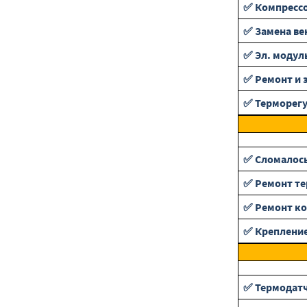
✅ Компресс
✅ Замена ве
✅ Эл. модул
✅ Ремонт и 
✅ Терморег
✅ Сломалось
✅ Ремонт те
✅ Ремонт ко
✅ Крепление
✅ Термодат