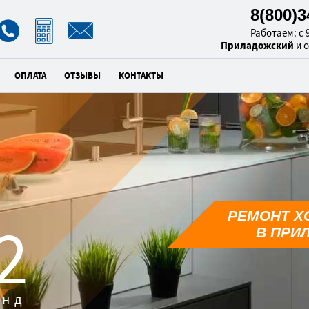
8(800)
Работаем: с 9
Приладожский
и 
ОПЛАТА
ОТЗЫВЫ
КОНТАКТЫ
РЕМОНТ Х
1
В ПРИ
унд