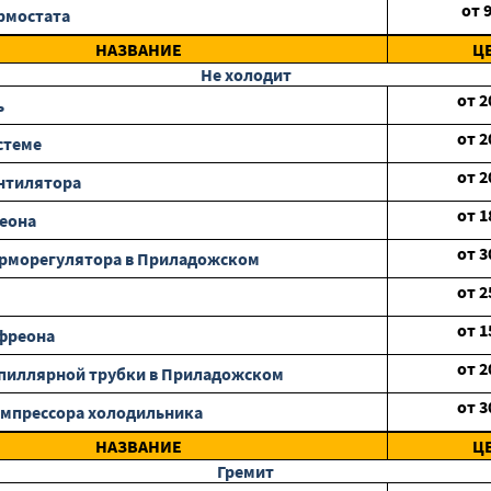
от
рмостата
НАЗВАНИЕ
Ц
Не холодит
от
2
ь
от
2
стеме
от
2
нтилятора
от
1
еона
от
3
ерморегулятора в Приладожском
от
2
от
1
фреона
от
2
пиллярной трубки в Приладожском
от
3
мпрессора холодильника
НАЗВАНИЕ
Ц
Гремит