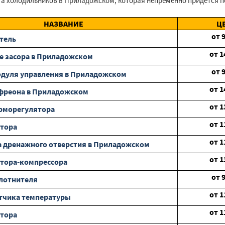
а холодильников в Приладожском, которая непременно придётся по
НАЗВАНИЕ
Ц
от
тель
от
1
е засора в Приладожском
от
дуля управления в Приладожском
от
1
фреона в Приладожском
от
1
рморегулятора
от
1
отора
от
1
 дренажного отверстия в Приладожском
от
1
тора-компрессора
от
лотнителя
от
1
тчика температуры
от
1
отора