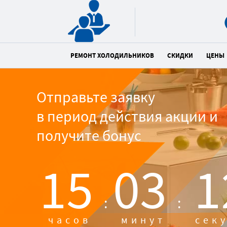
РЕМОНТ ХОЛОДИЛЬНИКОВ
СКИДКИ
ЦЕНЫ
Отправьте заявку
в период действия акции и
получите бонус
15
03
1
:
:
часов
минут
сек