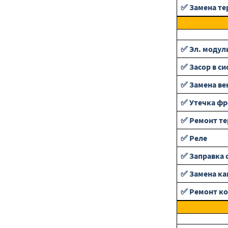
✅ Замена те
✅ Эл. модул
✅ Засор в си
✅ Замена ве
✅ Утечка фр
✅ Ремонт т
✅ Реле
✅ Заправка 
✅ Замена ка
✅ Ремонт ко