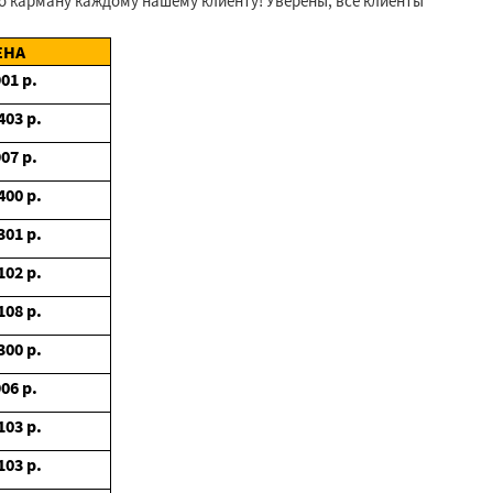
 карману каждому нашему клиенту! Уверены, все клиенты
ЕНА
901
р.
403
р.
907
р.
400
р.
301
р.
102
р.
108
р.
300
р.
906
р.
103
р.
103
р.