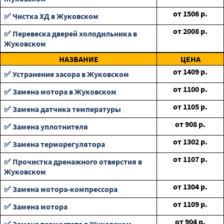
от
1506
р.
✅ Чистка ХД в Жуковском
от
2008
р.
✅ Перевеска дверей холодильника в
Жуковском
НАЗВАНИЕ
ЦЕНА
от
1409
р.
✅ Устранение засора в Жуковском
от
1100
р.
✅ Замена мотора в Жуковском
от
1105
р.
✅ Замена датчика температуры
от
908
р.
✅ Замена уплотнителя
от
1302
р.
✅ Замена терморегулятора
от
1107
р.
✅ Прочистка дренажного отверстия в
Жуковском
от
1304
р.
✅ Замена мотора-компрессора
от
1109
р.
✅ Замена мотора
от
904
р.