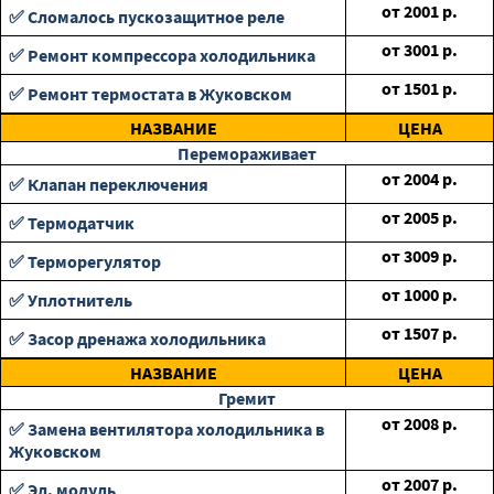
от
2001
р.
✅ Сломалось пускозащитное реле
от
3001
р.
✅ Ремонт компрессора холодильника
от
1501
р.
✅ Ремонт термостата в Жуковском
НАЗВАНИЕ
ЦЕНА
Перемораживает
от
2004
р.
✅ Клапан переключения
от
2005
р.
✅ Термодатчик
от
3009
р.
✅ Терморегулятор
от
1000
р.
✅ Уплотнитель
от
1507
р.
✅ Засор дренажа холодильника
НАЗВАНИЕ
ЦЕНА
Гремит
от
2008
р.
✅ Замена вентилятора холодильника в
Жуковском
от
2007
р.
✅ Эл. модуль