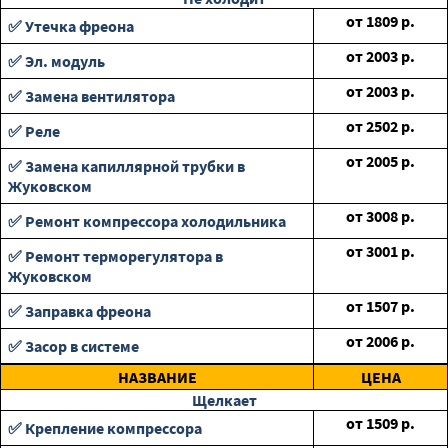
от
1809
р.
✅ Утечка фреона
от
2003
р.
✅ Эл. модуль
от
2003
р.
✅ Замена вентилятора
от
2502
р.
✅ Реле
от
2005
р.
✅ Замена капиллярной трубки в
Жуковском
от
3008
р.
✅ Ремонт компрессора холодильника
от
3001
р.
✅ Ремонт терморегулятора в
Жуковском
от
1507
р.
✅ Заправка фреона
от
2006
р.
✅ Засор в системе
НАЗВАНИЕ
ЦЕНА
Щелкает
от
1509
р.
✅ Крепление компрессора