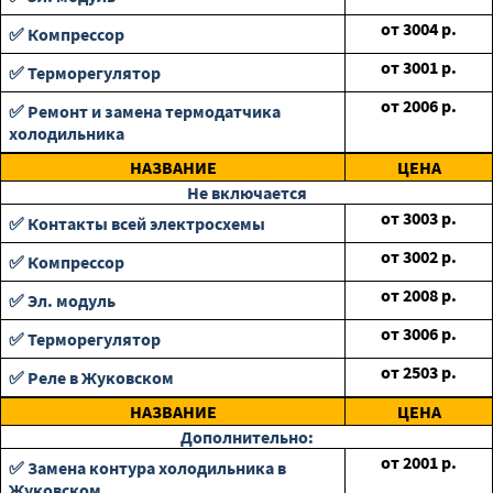
от
3004
р.
✅ Компрессор
от
3001
р.
✅ Терморегулятор
от
2006
р.
✅ Ремонт и замена термодатчика
холодильника
НАЗВАНИЕ
ЦЕНА
Не включается
от
3003
р.
✅ Контакты всей электросхемы
от
3002
р.
✅ Компрессор
от
2008
р.
✅ Эл. модуль
от
3006
р.
✅ Терморегулятор
от
2503
р.
✅ Реле в Жуковском
НАЗВАНИЕ
ЦЕНА
Дополнительно:
от
2001
р.
✅ Замена контура холодильника в
Жуковском