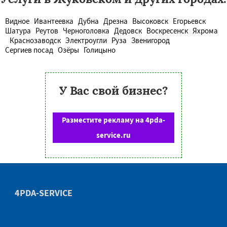
Видное
Ивантеевка
Дубна
Дрезна
Высоковск
Егорьевск
Шатура
Реутов
Черноголовка
Дедовск
Воскресенск
Яхрома
Краснозаводск
Электроугли
Руза
Звенигород
Сергиев посад
Озёры
Голицыно
У Вас свой бизнес?
Разместите рекламу на 4pda-
service.ru
4PDA-SERVICE