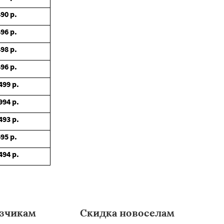
490
р.
496
р.
498
р.
496
р.
499
р.
994
р.
493
р.
695
р.
494
р.
зчикам
Скидка новоселам