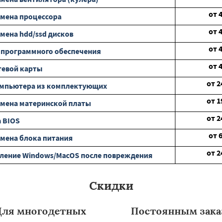
от
мена процессора
от
мена hdd/ssd дисков
от
 программного обеспечения
от
тевой карты
от
2
омпьютера из комплектующих
от
1
мена материнской платы
от
2
 BIOS
от
мена блока питания
от
2
ление Windows/MacOS после повреждения
Скидки
Для многодетных
Постоянным зака