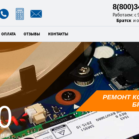
8(800)
Работаем: с 9
Братск
и 
ОПЛАТА
ОТЗЫВЫ
КОНТАКТЫ
РЕМОНТ К
9
Б
унд