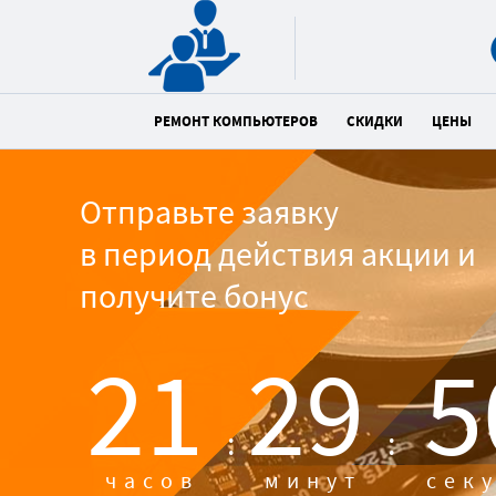
РЕМОНТ КОМПЬЮТЕРОВ
СКИДКИ
ЦЕНЫ
Отправьте заявку
в период действия акции и
получите бонус
21
29
4
:
:
часов
минут
сек