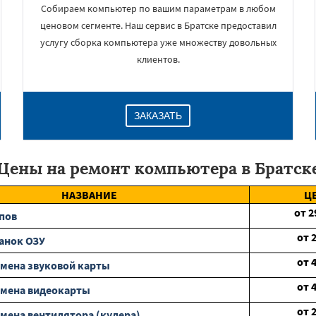
Собираем компьютер по вашим параметрам в любом
ценовом сегменте. Наш сервис в Братске предоставил
услугу сборка компьютера уже множеству довольных
клиентов.
ЗАКАЗАТЬ
Цены на ремонт компьютера в Братск
НАЗВАНИЕ
Ц
от
2
пов
от
анок ОЗУ
от
мена звуковой карты
от
амена видеокарты
от
мена вентилятора (кулера)