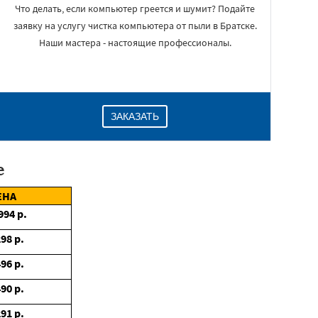
Что делать, если компьютер греется и шумит? Подайте
заявку на услугу чистка компьютера от пыли в Братске.
Наши мастера - настоящие профессионалы.
ЗАКАЗАТЬ
е
ЕНА
994
р.
298
р.
496
р.
490
р.
291
р.