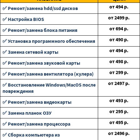
от
494
р.
✅ Ремонт/замена hdd/ssd дисков
от
2499
р.
✅ Настройка BIOS
от
694
р.
✅ Ремонт/замена блока питания
от
490
р.
✅ Установка программного обеспечения
от
494
р.
✅ Замена сетевой карты
от
498
р.
✅ Ремонт/замена звуковой карты
от
299
р.
✅ Ремонт/замена вентилятора (кулера)
от
2497
р.
✅ Восстановление Windows/MacOS после
повреждения
от
493
р.
✅ Ремонт/замена видеокарты
от
295
р.
✅ Замена планок ОЗУ
от
495
р.
✅ Ремонт/замена процессора
от
2496
р.
✅ Сборка компьютера из