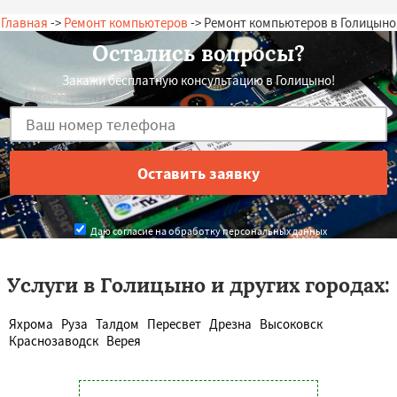
Главная
->
Ремонт компьютеров
-> Ремонт компьютеров в Голицыно
Остались вопросы?
Закажи бесплатную консультацию в Голицыно!
Даю согласие на обработку персональных данных
Услуги в Голицыно и других городах:
Яхрома
Руза
Талдом
Пересвет
Дрезна
Высоковск
Краснозаводск
Верея