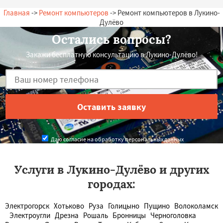
Главная
->
Ремонт компьютеров
-> Ремонт компьютеров в Лукино-
Дулёво
Остались вопросы?
Закажи бесплатную консультацию в Лукино-Дулёво!
Даю согласие на обработку персональных данных
Услуги в Лукино-Дулёво и других
городах:
Электрогорск
Хотьково
Руза
Голицыно
Пущино
Волоколамск
Электроугли
Дрезна
Рошаль
Бронницы
Черноголовка