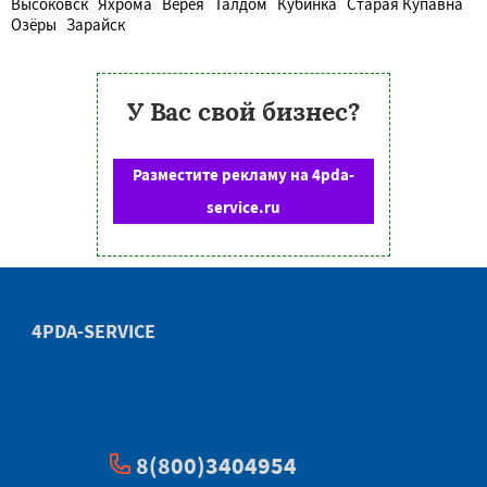
Высоковск
Яхрома
Верея
Талдом
Кубинка
Старая Купавна
Озёры
Зарайск
У Вас свой бизнес?
Разместите рекламу на 4pda-
service.ru
4PDA-SERVICE
8(800)3404954