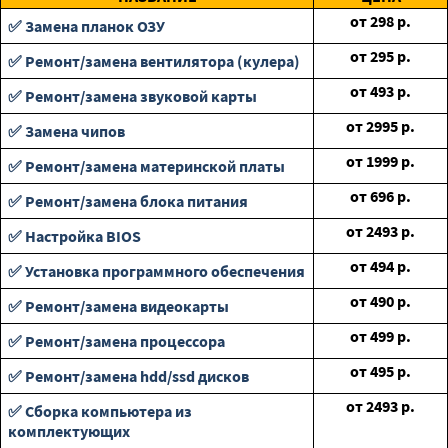
от
298
р.
✅ Замена планок ОЗУ
от
295
р.
✅ Ремонт/замена вентилятора (кулера)
от
493
р.
✅ Ремонт/замена звуковой карты
от
2995
р.
✅ Замена чипов
от
1999
р.
✅ Ремонт/замена материнской платы
от
696
р.
✅ Ремонт/замена блока питания
от
2493
р.
✅ Настройка BIOS
от
494
р.
✅ Установка программного обеспечения
от
490
р.
✅ Ремонт/замена видеокарты
от
499
р.
✅ Ремонт/замена процессора
от
495
р.
✅ Ремонт/замена hdd/ssd дисков
от
2493
р.
✅ Сборка компьютера из
комплектующих