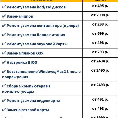
от
495
р.
✅ Ремонт/замена hdd/ssd дисков
от
2998
р.
✅ Замена чипов
от
293
р.
✅ Ремонт/замена вентилятора (кулера)
от
699
р.
✅ Ремонт/замена блока питания
от
498
р.
✅ Ремонт/замена звуковой карты
от
293
р.
✅ Замена планок ОЗУ
от
2494
р.
✅ Настройка BIOS
от
2495
р.
✅ Восстановление Windows/MacOS после
повреждения
от
2493
р.
✅ Сборка компьютера из
комплектующих
от
491
р.
✅ Ремонт/замена видеокарты
от
493
р.
✅ Замена сетевой карты
от
1990
р.