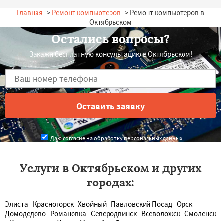
Главная
->
Ремонт компьютеров
-> Ремонт компьютеров в
Октябрьском
Остались вопросы?
Закажи бесплатную консультацию в Октябрьском!
Даю согласие на обработку персональных данных
Услуги в Октябрьском и других
городах:
Элиста
Красногорск
Хвойный
Павловский Посад
Орск
Домодедово
Романовка
Северодвинск
Всеволожск
Смоленск