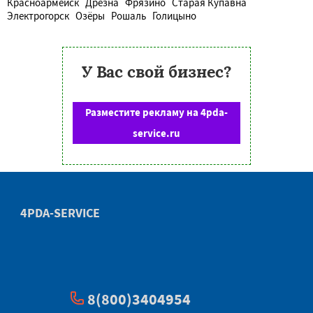
Красноармейск
Дрезна
Фрязино
Старая Купавна
Электрогорск
Озёры
Рошаль
Голицыно
У Вас свой бизнес?
Разместите рекламу на 4pda-
service.ru
4PDA-SERVICE
8(800)3404954