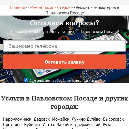
Главная
->
Ремонт компьютеров
-> Ремонт компьютеров в
Павловском Посаде
Остались вопросы?
Закажи бесплатную консультацию в Павловском Посаде!
Даю согласие на обработку персональных данных
Услуги в Павловском Посаде и других
городах:
Наро-Фоминск
Дедовск
Можайск
Лукино-Дулёво
Высоковск
Протвино
Кубинка
Истра
Зарайск
Дзержинский
Руза