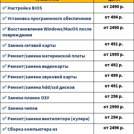
от
2490
р.
✅ Настройка BIOS
от
494
р.
✅ Установка программного обеспечения
от
2498
р.
✅ Восстановление Windows/MacOS после
повреждения
от
491
р.
✅ Замена сетевой карты
от
1995
р.
✅ Ремонт/замена материнской платы
от
492
р.
✅ Ремонт/замена видеокарты
от
499
р.
✅ Ремонт/замена звуковой карты
от
491
р.
✅ Ремонт/замена hdd/ssd дисков
от
296
р.
✅ Замена планок ОЗУ
от
2990
р.
✅ Замена чипов
от
294
р.
✅ Ремонт/замена вентилятора (кулера)
от
2496
р.
✅ Сборка компьютера из