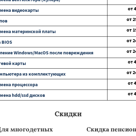
от
амена видеокарты
от
2
пов
от
1
мена материнской платы
от
2
 BIOS
от
2
ление Windows/MacOS после повреждения
от
тевой карты
от
2
омпьютера из комплектующих
от
мена процессора
от
мена hdd/ssd дисков
Скидки
Для многодетных
Скидка пенсио