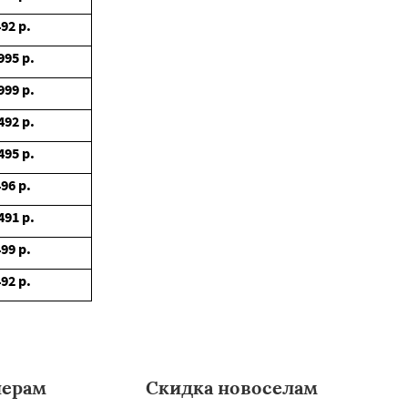
492
р.
995
р.
999
р.
492
р.
495
р.
496
р.
491
р.
499
р.
492
р.
нерам
Скидка новоселам