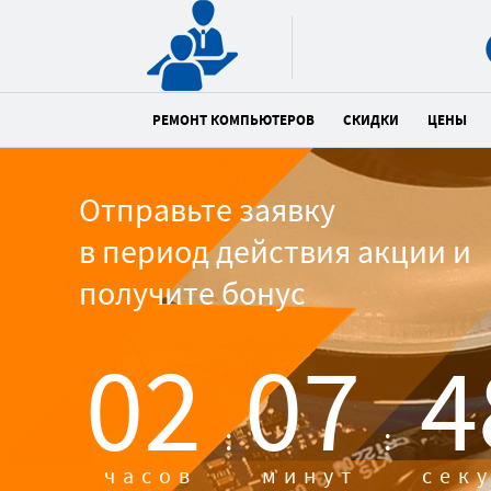
РЕМОНТ КОМПЬЮТЕРОВ
СКИДКИ
ЦЕНЫ
Отправьте заявку
в период действия акции и
получите бонус
02
07
4
:
:
часов
минут
сек