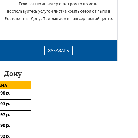
Если ваш компьютер стал громко шуметь,
воспользуйтесь услугой чистка компьютера от пыли в
Ростове - на - Дону. Приглашаем в наш сервисный центр.
ЗАКАЗАТЬ
- Дону
ЕНА
698
р.
493
р.
497
р.
290
р.
292
р.