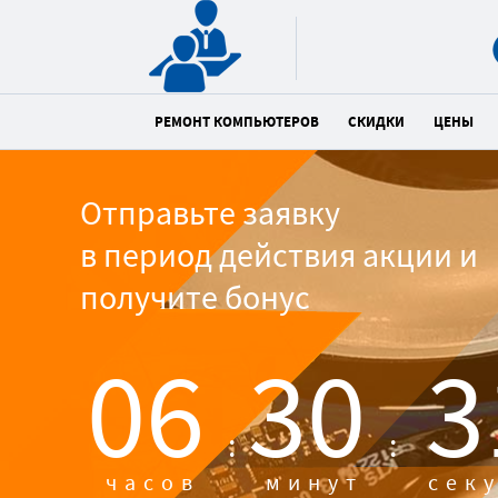
РЕМОНТ КОМПЬЮТЕРОВ
СКИДКИ
ЦЕНЫ
Отправьте заявку
в период действия акции и
получите бонус
06
30
3
:
:
часов
минут
сек