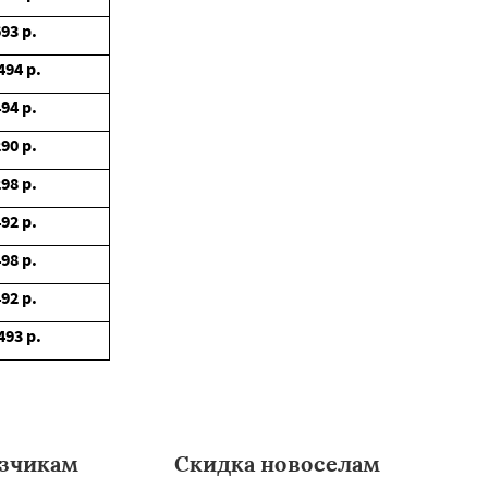
693
р.
494
р.
494
р.
290
р.
298
р.
492
р.
498
р.
492
р.
493
р.
зчикам
Скидка новоселам