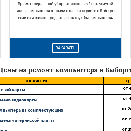
Время генеральной уборки: воспользуйтесь услугой
чистка компьютера от пыли в нашем сервисе в Выборге,
если вам важно продлить срок службы компьютера.
ЗАКАЗАТЬ
Цены на ремонт компьютера в Выборг
НАЗВАНИЕ
Ц
от
тевой карты
от
амена видеокарты
от
2
омпьютера из комплектующих
от
1
мена материнской платы
от
2
пов