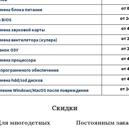
от
мена блока питания
от
2
 BIOS
от
мена звуковой карты
от
мена вентилятора (кулера)
от
анок ОЗУ
от
мена процессора
от
 программного обеспечения
от
мена hdd/ssd дисков
от
2
ление Windows/MacOS после повреждения
Скидки
Для многодетных
Постоянным зака