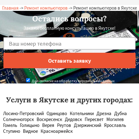
Главная
->
Ремонт компьютеров
-> Ремонт компьютеров в Якутске
Остались вопросы?
Закажи бесплатную консультацию в Якутске!
Даю согласие на обработку персональных данных
Услуги в Якутске и других городах:
Лосино-Петровский
Одинцово
Котельники
Дрезна
Дубна
Солнечногорск
Воскресенск
Дедовск
Пересвет
Могилев
Гомель
Голицыно
Верея
Реутов
Дзержинский
Ярославль
Ступино
Видное
Красноармейск