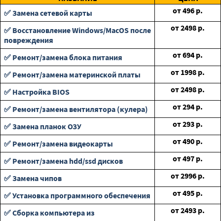
от
496
р.
✅ Замена сетевой карты
от
2498
р.
✅ Восстановление Windows/MacOS после
повреждения
от
694
р.
✅ Ремонт/замена блока питания
от
1998
р.
✅ Ремонт/замена материнской платы
от
2498
р.
✅ Настройка BIOS
от
294
р.
✅ Ремонт/замена вентилятора (кулера)
от
293
р.
✅ Замена планок ОЗУ
от
490
р.
✅ Ремонт/замена видеокарты
от
497
р.
✅ Ремонт/замена hdd/ssd дисков
от
2996
р.
✅ Замена чипов
от
495
р.
✅ Установка программного обеспечения
от
2493
р.
✅ Сборка компьютера из