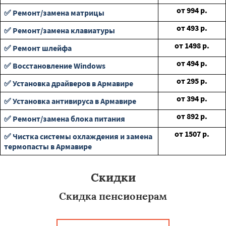
от
994
р.
✅ Ремонт/замена матрицы
от
493
р.
✅ Ремонт/замена клавиатуры
от
1498
р.
✅ Ремонт шлейфа
от
494
р.
✅ Восстановление Windows
от
295
р.
✅ Установка драйверов в Армавире
от
394
р.
✅ Установка антивируса в Армавире
от
892
р.
✅ Ремонт/замена блока питания
от
1507
р.
✅ Чистка системы охлаждения и замена
термопасты в Армавире
Скидки
Скидка пенсионерам