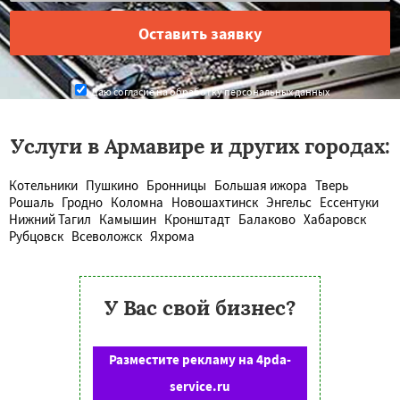
Даю согласие на обработку персональных данных
Услуги в Армавире и других городах:
Котельники
Пушкино
Бронницы
Большая ижора
Тверь
Рошаль
Гродно
Коломна
Новошахтинск
Энгельс
Ессентуки
Нижний Тагил
Камышин
Кронштадт
Балаково
Хабаровск
Рубцовск
Всеволожск
Яхрома
У Вас свой бизнес?
Разместите рекламу на 4pda-
service.ru