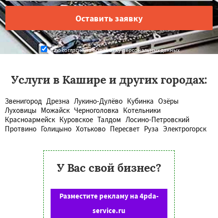
Даю согласие на обработку персональных данных
Услуги в Кашире и других городах:
Звенигород
Дрезна
Лукино-Дулёво
Кубинка
Озёры
Луховицы
Можайск
Черноголовка
Котельники
Красноармейск
Куровское
Талдом
Лосино-Петровский
Протвино
Голицыно
Хотьково
Пересвет
Руза
Электрогорск
У Вас свой бизнес?
Разместите рекламу на 4pda-
service.ru